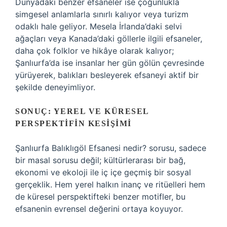
Dünyadaki benzer efsaneler ise çoğunlukla
simgesel anlamlarla sınırlı kalıyor veya turizm
odaklı hale geliyor. Mesela İrlanda’daki selvi
ağaçları veya Kanada’daki göllerle ilgili efsaneler,
daha çok folklor ve hikâye olarak kalıyor;
Şanlıurfa’da ise insanlar her gün gölün çevresinde
yürüyerek, balıkları besleyerek efsaneyi aktif bir
şekilde deneyimliyor.
SONUÇ: YEREL VE KÜRESEL
PERSPEKTIFIN KESIŞIMI
Şanlıurfa Balıklıgöl Efsanesi nedir? sorusu, sadece
bir masal sorusu değil; kültürlerarası bir bağ,
ekonomi ve ekoloji ile iç içe geçmiş bir sosyal
gerçeklik. Hem yerel halkın inanç ve ritüelleri hem
de küresel perspektifteki benzer motifler, bu
efsanenin evrensel değerini ortaya koyuyor.