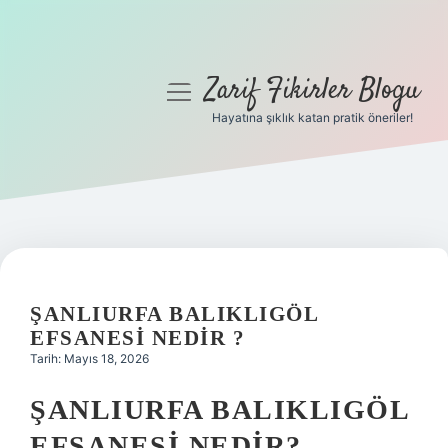
Zarif Fikirler Blogu
menüyü
aç
Hayatına şıklık katan pratik öneriler!
Anasayfa
Gizlilik Politikası
Yasal Uyarı
Hakkımızda
ŞANLIURFA BALIKLIGÖL
EFSANESI NEDIR ?
Tarih: Mayıs 18, 2026
ŞANLIURFA BALIKLIGÖL
EFSANESI NEDIR?