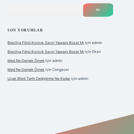
Arama
SON YORUMLAR
Brezilya Fönü Kıvırcık Saçın Yapısını Bozar Mı
için
admin
Brezilya Fönü Kıvırcık Saçın Yapısını Bozar Mı
için
Okan
Med Ne Demek Örnek
için
admin
Med Ne Demek Örnek
için
Cengaver
Uçak Bileti Tarih Değiştirme Ne Kadar
için
admin
onbet güncel
tulipbet giriş