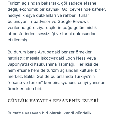
Turizm açısından bakarsak, göl sadece efsane
değil, ekonomik bir kaynak. Göl çevresinde kafeler,
hediyelik eşya dükkanları ve rehberli turlar
bulunuyor. Tripadvisor ve Google Reviews
verilerine göre ziyaretçilerin çoğu gölün mistik
atmosferinden, sessizliği ve tarihi dokusundan
etkilenmiş.
Bu durum bana Avrupa’daki benzer örnekleri
hatırlattı; mesela İskoçya’daki Loch Ness veya
Japonya’daki Itsukushima Tapınağı. Her ikisi de
hem efsane hem de turizm açısından kültürel bir
merkez. Balıklı Göl de bu anlamda Türkiye’nin
“efsane ve turizm” kombinasyonunu en iyi yansıtan
örneklerinden biri.
GÜNLÜK HAYATTA EFSANENIN İZLERI
Bursa’da yaşayan biri olarak, kendi gündelik