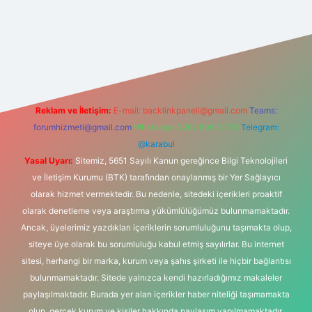
onbet güncel
tulipbet giriş
Reklam ve İletişim:
E-mail:
backlinkpaneli@gmail.com
Teams:
forumhizmeti@gmail.com
Whatsapp: 0262 606 0 726
Telegram:
@karabul
Yasal Uyarı:
Sitemiz, 5651 Sayılı Kanun gereğince Bilgi Teknolojileri
ve İletişim Kurumu (BTK) tarafından onaylanmış bir Yer Sağlayıcı
olarak hizmet vermektedir. Bu nedenle, sitedeki içerikleri proaktif
olarak denetleme veya araştırma yükümlülüğümüz bulunmamaktadır.
Ancak, üyelerimiz yazdıkları içeriklerin sorumluluğunu taşımakta olup,
siteye üye olarak bu sorumluluğu kabul etmiş sayılırlar. Bu internet
sitesi, herhangi bir marka, kurum veya şahıs şirketi ile hiçbir bağlantısı
bulunmamaktadır. Sitede yalnızca kendi hazırladığımız makaleler
paylaşılmaktadır. Burada yer alan içerikler haber niteliği taşımamakta
olup, gerçek kurum ve kişiler hakkında paylaşım yapılmamaktadır.