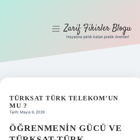
Zarif Fikirler Blogu
menüyü
aç
Hayatına şıklık katan pratik öneriler!
Anasayfa
Gizlilik Politikası
Yasal Uyarı
Hakkımızda
TÜRKSAT TÜRK TELEKOM’UN
MU ?
Tarih: Mayıs 9, 2026
ÖĞRENMENIN GÜCÜ VE
TÜRKSAT-TÜRK