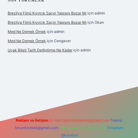
SON YORUMLAR
Brezilya Fönü Kıvırcık Saçın Yapısını Bozar Mı
için
admin
Brezilya Fönü Kıvırcık Saçın Yapısını Bozar Mı
için
Okan
Med Ne Demek Örnek
için
admin
Med Ne Demek Örnek
için
Cengaver
Uçak Bileti Tarih Değiştirme Ne Kadar
için
admin
onbet güncel
tulipbet giriş
Reklam ve İletişim:
E-mail:
backlinkpaneli@gmail.com
Teams:
forumhizmeti@gmail.com
Whatsapp: 0262 606 0 726
Telegram:
@karabul