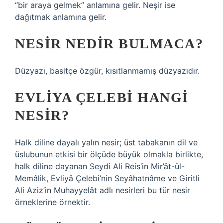
“bir araya gelmek” anlamına gelir. Neşir ise
dağıtmak anlamına gelir.
NESIR NEDIR BULMACA?
Düzyazı, basitçe özgür, kısıtlanmamış düzyazıdır.
EVLIYA ÇELEBI HANGI
NESIR?
Halk diline dayalı yalın nesir; üst tabakanın dil ve
üslubunun etkisi bir ölçüde büyük olmakla birlikte,
halk diline dayanan Seydi Ali Reis’in Mir’ât-ül-
Memâlik, Evliyâ Çelebi’nin Seyâhatnâme ve Giritli
Ali Aziz’in Muhayyelât adlı nesirleri bu tür nesir
örneklerine örnektir.