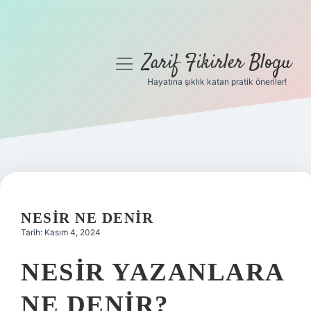
Zarif Fikirler Blogu
menüyü
aç
Hayatına şıklık katan pratik öneriler!
Anasayfa
Gizlilik Politikası
Yasal Uyarı
Hakkımızda
NESIR NE DENIR
Tarih: Kasım 4, 2024
NESIR YAZANLARA
NE DENIR?