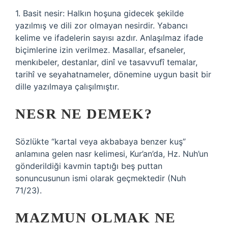
1. Basit nesir: Halkın hoşuna gidecek şekilde
yazılmış ve dili zor olmayan nesirdir. Yabancı
kelime ve ifadelerin sayısı azdır. Anlaşılmaz ifade
biçimlerine izin verilmez. Masallar, efsaneler,
menkıbeler, destanlar, dinî ve tasavvufî temalar,
tarihî ve seyahatnameler, dönemine uygun basit bir
dille yazılmaya çalışılmıştır.
NESR NE DEMEK?
Sözlükte “kartal veya akbabaya benzer kuş”
anlamına gelen nasr kelimesi, Kur’an’da, Hz. Nuh’un
gönderildiği kavmin taptığı beş puttan
sonuncusunun ismi olarak geçmektedir (Nuh
71/23).
MAZMUN OLMAK NE