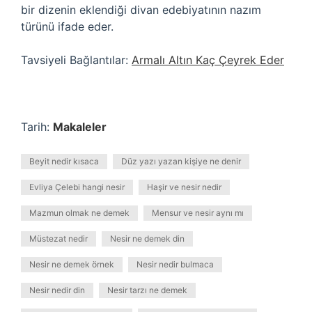
bir dizenin eklendiği divan edebiyatının nazım
türünü ifade eder.
Tavsiyeli Bağlantılar:
Armalı Altın Kaç Çeyrek Eder
Tarih:
Makaleler
Beyit nedir kısaca
Düz yazı yazan kişiye ne denir
Evliya Çelebi hangi nesir
Haşir ve nesir nedir
Mazmun olmak ne demek
Mensur ve nesir aynı mı
Müstezat nedir
Nesir ne demek din
Nesir ne demek örnek
Nesir nedir bulmaca
Nesir nedir din
Nesir tarzı ne demek