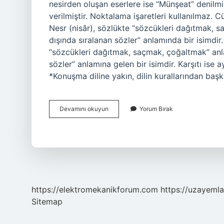
nesirden oluşan eserlere ise “Münşeat” denilmi
verilmiştir. Noktalama işaretleri kullanılmaz. C
Nesr (nisâr), sözlükte “sözcükleri dağıtmak, 
dışında sıralanan sözler” anlamında bir isimdi
“sözcükleri dağıtmak, saçmak, çoğaltmak” anla
sözler” anlamına gelen bir isimdir. Karşıtı ise 
*Konuşma diline yakın, dilin kurallarından baş
Nesir
Devamını okuyun
Yorum Bırak
Ne
Denir
https://elektromekanikforum.com
https://uzayemla
Sitemap