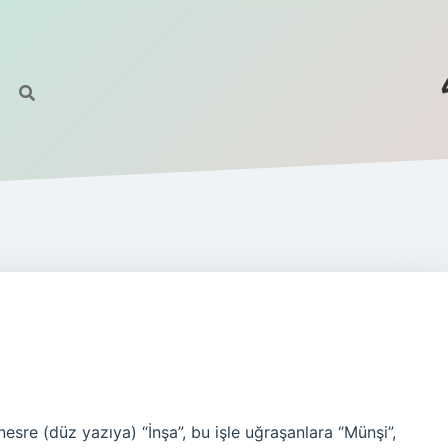
esre (düz yazıya) “İnşa”, bu işle uğraşanlara “Münşi”,