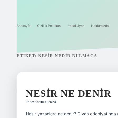
Anasayfa
Gizlilik Politikası
Yasal Uyarı
Hakkımızda
ETIKET:
NESIR NEDIR BULMACA
NESIR NE DENIR
Tarih: Kasım 4, 2024
Nesir yazanlara ne denir? Divan edebiyatında n