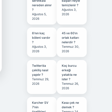
sertifikası
başları neyle
nereden alınır
temizlenir ?
?
Ağustos 3,
Ağustos 5,
2026
2026
6’nın kaç
45 ve 60’ın
böleni vardır
ortak katları
?
nelerdir ?
Ağustos 3,
Temmuz 30,
2026
2026
Twitter’da
Koç burcu
çekiliş nasıl
erkeği
yapılır ?
yatakta ne
Temmuz 29,
ister ?
2026
Temmuz 26,
2026
Karcher SV
Kasa çek ne
7’nin
demek ?
özellikleri
Temmuz 24,