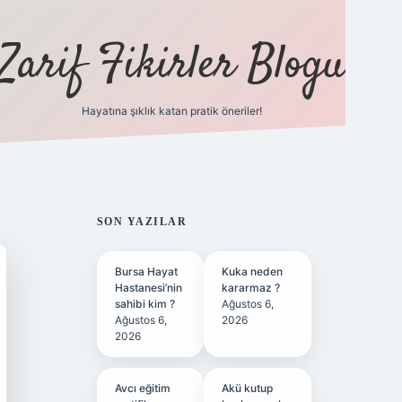
Zarif Fikirler Blogu
Hayatına şıklık katan pratik öneriler!
hiltonbet güncel
tulipbet giriş
SIDEBAR
SON YAZILAR
Bursa Hayat
Kuka neden
Hastanesi’nin
kararmaz ?
sahibi kim ?
Ağustos 6,
Ağustos 6,
2026
2026
Avcı eğitim
Akü kutup