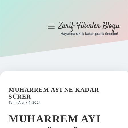
Zarif Fikirler Blogu
menüyü
aç
Hayatına şıklık katan pratik öneriler!
Anasayfa
Gizlilik Politikası
Yasal Uyarı
Hakkımızda
MUHARREM AYI NE KADAR
SÜRER
Tarih: Aralık 4, 2024
MUHARREM AYI