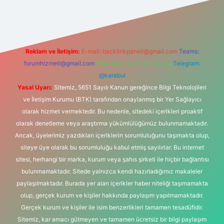
onbet güncel
tulipbet giriş
Reklam ve İletişim:
E-mail:
backlinkpaneli@gmail.com
Teams:
forumhizmeti@gmail.com
Whatsapp: 0262 606 0 726
Telegram:
@karabul
Yasal Uyarı:
Sitemiz, 5651 Sayılı Kanun gereğince Bilgi Teknolojileri
ve İletişim Kurumu (BTK) tarafından onaylanmış bir Yer Sağlayıcı
olarak hizmet vermektedir. Bu nedenle, sitedeki içerikleri proaktif
olarak denetleme veya araştırma yükümlülüğümüz bulunmamaktadır.
Ancak, üyelerimiz yazdıkları içeriklerin sorumluluğunu taşımakta olup,
siteye üye olarak bu sorumluluğu kabul etmiş sayılırlar. Bu internet
sitesi, herhangi bir marka, kurum veya şahıs şirketi ile hiçbir bağlantısı
bulunmamaktadır. Sitede yalnızca kendi hazırladığımız makaleler
paylaşılmaktadır. Burada yer alan içerikler haber niteliği taşımamakta
olup, gerçek kurum ve kişiler hakkında paylaşım yapılmamaktadır.
Gerçek kurum ve kişiler ile isim benzerlikleri tamamen tesadüfidir.
Sitemiz, kar amacı gütmeyen ve tamamen ücretsiz bir bilgi paylaşım