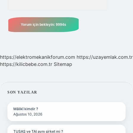
https://elektromekanikforum.com
https://uzayemlak.com.tr
https://kilicbebe.com.tr
Sitemap
SIDEBAR
SON YAZILAR
Mâlikî kimdir ?
Ağustos 10, 2026
TUSAŞ ve TAI aynı şirket mi ?