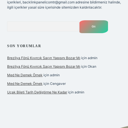
içerikleri,
backlinkpanelicomtr@gmail.com
adresine bildirmeniz halinde,
ilgili içerikler yasal süre içerisinde sitemizden kaldırılacaktır.
Arama
SON YORUMLAR
Brezilya Fönü Kıvırcık Saçın Yapısını Bozar Mı
için
admin
Brezilya Fönü Kıvırcık Saçın Yapısını Bozar Mı
için
Okan
Med Ne Demek Örnek
için
admin
Med Ne Demek Örnek
için
Cengaver
Uçak Bileti Tarih Değiştirme Ne Kadar
için
admin