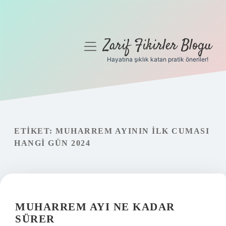
Zarif Fikirler Blogu
menüyü
aç
Hayatına şıklık katan pratik öneriler!
Anasayfa
Gizlilik Politikası
Yasal Uyarı
ETIKET:
MUHARREM AYININ ILK CUMASI
HANGI GÜN 2024
Hakkımızda
MUHARREM AYI NE KADAR
SÜRER