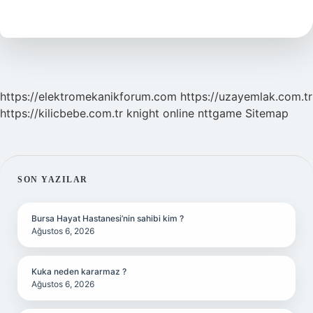
Ne
Kadar
Sürer
https://elektromekanikforum.com
https://uzayemlak.com.tr
https://kilicbebe.com.tr
knight online
nttgame
Sitemap
SIDEBAR
SON YAZILAR
Bursa Hayat Hastanesi’nin sahibi kim ?
Ağustos 6, 2026
Kuka neden kararmaz ?
Ağustos 6, 2026