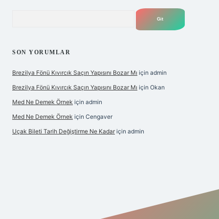
Arama
SON YORUMLAR
Brezilya Fönü Kıvırcık Saçın Yapısını Bozar Mı
için
admin
Brezilya Fönü Kıvırcık Saçın Yapısını Bozar Mı
için
Okan
Med Ne Demek Örnek
için
admin
Med Ne Demek Örnek
için
Cengaver
Uçak Bileti Tarih Değiştirme Ne Kadar
için
admin
ltonbet güncel
tulipbet giriş