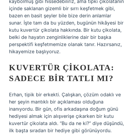
kaybolmuş gibi hissedebiliriz, ama tıpkı çikolatanın
içinde saklanan gizemli bir sırrı keşfetmek gibi,
bazen en basit şeyler bile bize derin anlamlar
sunar. İşte tam da bu yüzden, bugünün hikâyesi bir
kutu kuvertür çikolata hakkında. Bir kutu çikolata,
belki de hayatın zenginliklerine dair bir başka
perspektifi keşfetmemize olanak tanır. Hazırsanız,
hikayemize başlıyoruz.
KUVERTÜR ÇIKOLATA:
SADECE BIR TATLI MI?
Erhan, tipik bir erkekti. Çalışkan, çözüm odaklı ve
her şeyin mantıklı bir açıklaması olduğuna
inanıyordu. Bir gün, ofis arkadaşına doğum günü
hediyesi almak için alışverişe çıkarken bir kutu
kuvertür çikolata aldı. “Bu da ne ki?” diye düşündü,
ilk başta sıradan bir hediye gibi görünüyordu.