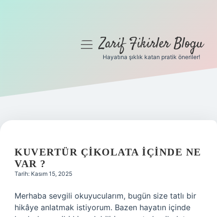
Zarif Fikirler Blogu
menüyü
aç
Hayatına şıklık katan pratik öneriler!
Anasayfa
Gizlilik Politikası
Yasal Uyarı
Hakkımızda
KUVERTÜR ÇIKOLATA IÇINDE NE
VAR ?
Tarih: Kasım 15, 2025
Merhaba sevgili okuyucularım, bugün size tatlı bir
hikâye anlatmak istiyorum. Bazen hayatın içinde