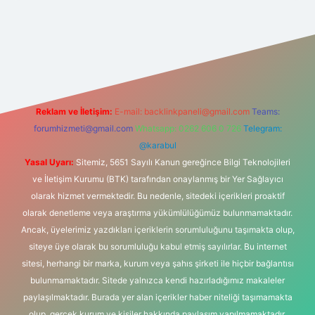
iş
Reklam ve İletişim:
E-mail:
backlinkpaneli@gmail.com
Teams:
forumhizmeti@gmail.com
Whatsapp: 0262 606 0 726
Telegram:
@karabul
Yasal Uyarı:
Sitemiz, 5651 Sayılı Kanun gereğince Bilgi Teknolojileri
ve İletişim Kurumu (BTK) tarafından onaylanmış bir Yer Sağlayıcı
olarak hizmet vermektedir. Bu nedenle, sitedeki içerikleri proaktif
olarak denetleme veya araştırma yükümlülüğümüz bulunmamaktadır.
Ancak, üyelerimiz yazdıkları içeriklerin sorumluluğunu taşımakta olup,
siteye üye olarak bu sorumluluğu kabul etmiş sayılırlar. Bu internet
sitesi, herhangi bir marka, kurum veya şahıs şirketi ile hiçbir bağlantısı
bulunmamaktadır. Sitede yalnızca kendi hazırladığımız makaleler
paylaşılmaktadır. Burada yer alan içerikler haber niteliği taşımamakta
olup, gerçek kurum ve kişiler hakkında paylaşım yapılmamaktadır.