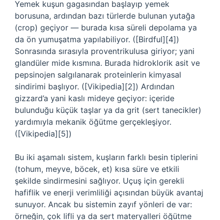
Yemek kuşun gagasından başlayıp yemek
borusuna, ardından bazı türlerde bulunan yutağa
(crop) geçiyor — burada kısa süreli depolama ya
da ön yumuşatma yapılabiliyor. ([Birdful][4])
Sonrasında sırasıyla proventrikulusa giriyor; yani
glandüler mide kısmına. Burada hidroklorik asit ve
pepsinojen salgılanarak proteinlerin kimyasal
sindirimi başlıyor. ([Vikipedia][2]) Ardından
gizzard’a yani kaslı mideye geçiyor: içeride
bulunduğu küçük taşlar ya da grit (sert tanecikler)
yardımıyla mekanik öğütme gerçekleşiyor.
([Vikipedia][5])
Bu iki aşamalı sistem, kuşların farklı besin tiplerini
(tohum, meyve, böcek, et) kısa süre ve etkili
şekilde sindirmesini sağlıyor. Uçuş için gerekli
hafiflik ve enerji verimliliği açısından büyük avantaj
sunuyor. Ancak bu sistemin zayıf yönleri de var:
örneğin, çok lifli ya da sert materyalleri öğütme