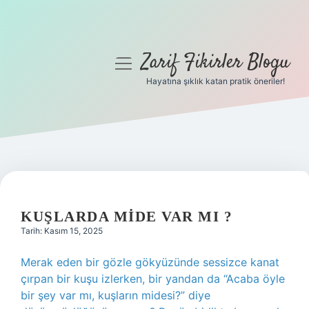
Zarif Fikirler Blogu
menüyü
aç
Hayatına şıklık katan pratik öneriler!
Anasayfa
Gizlilik Politikası
Yasal Uyarı
Hakkımızda
KUŞLARDA MIDE VAR MI ?
Tarih: Kasım 15, 2025
Merak eden bir gözle gökyüzünde sessizce kanat
çırpan bir kuşu izlerken, bir yandan da “Acaba öyle
bir şey var mı, kuşların midesi?” diye