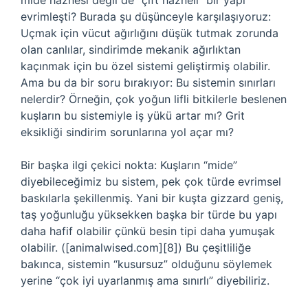
mide haznesi değil de “çift hazneli” bir yapı
evrimleşti? Burada şu düşünceyle karşılaşıyoruz:
Uçmak için vücut ağırlığını düşük tutmak zorunda
olan canlılar, sindirimde mekanik ağırlıktan
kaçınmak için bu özel sistemi geliştirmiş olabilir.
Ama bu da bir soru bırakıyor: Bu sistemin sınırları
nelerdir? Örneğin, çok yoğun lifli bitkilerle beslenen
kuşların bu sistemiyle iş yükü artar mı? Grit
eksikliği sindirim sorunlarına yol açar mı?
Bir başka ilgi çekici nokta: Kuşların “mide”
diyebileceğimiz bu sistem, pek çok türde evrimsel
baskılarla şekillenmiş. Yani bir kuşta gizzard geniş,
taş yoğunluğu yüksekken başka bir türde bu yapı
daha hafif olabilir çünkü besin tipi daha yumuşak
olabilir. ([animalwised.com][8]) Bu çeşitliliğe
bakınca, sistemin “kusursuz” olduğunu söylemek
yerine “çok iyi uyarlanmış ama sınırlı” diyebiliriz.