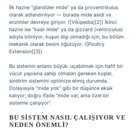
İlk hazne “glandüler mide” ya da proventrikulus
olarak adlandırılıyor — burada mide asidi ve
enzimler devreye giriyor. ([Vikipedia][2]) İkinci
hazne ise “kaslı mide” ya da gizzard (ventriculus)
adıyla biliniyor; kuşun dişi olmadığı için, bu bölüm
mekanik olarak besini öğütüyor. ([Poultry
Extension][3])
Bu sistemin anlamı büyük: uçabilmek için hafif bir
vücut yapısına sahip olmaları gereken kuşlar,
sindirim sistemini optimize etmiş durumda.
Dolayısıyla “mide yok” gibi bir düşünce eksik
kalıyor; doğru ifade “mide var, ama özel bir
sistemle çalışıyor”.
BU SISTEM NASIL ÇALIŞIYOR VE
NEDEN ÖNEMLI?