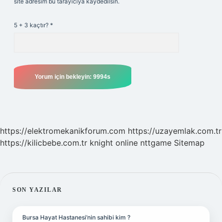
site adresim bu tarayıcıya kaydedilsin.
5 + 3 kaçtır?
*
https://elektromekanikforum.com
https://uzayemlak.com.tr
https://kilicbebe.com.tr
knight online
nttgame
Sitemap
SIDEBAR
SON YAZILAR
Bursa Hayat Hastanesi’nin sahibi kim ?