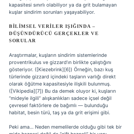
kapasitesi sınırlı olabiliyor ya da grit bulamayan
kuşlar sindirim sorunları yaşayabiliyor.
BILIMSEL VERILER IŞIĞINDA –
DÜŞÜNDÜRÜCÜ GERÇEKLER VE
SORULAR
Araştırmalar, kuşların sindirim sistemlerinde
proventrikulus ve gizzard’ın birlikte çalıştığını
gösteriyor. ([Kiezebrink][6]) Örneğin, bazı kuş
türlerinde gizzard içindeki taşların varlığı direkt
olarak öğütme kapasitesiyle ilişkili bulunmuş.
([Vikipedia][7]) Bu da demek oluyor ki, kuşların
“mideyle ilgili” alışkanlıkları sadece içsel değil
çevresel faktörlere de bağımlı — bulunduğu
habitat, besin türü, taş ya da grit erişimi gibi.
Peki ama… Neden memelilerde olduğu gibi tek bir