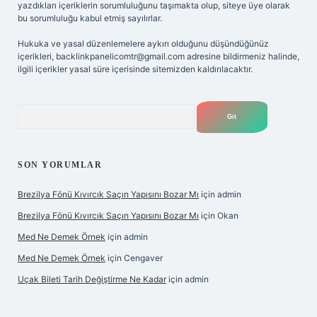
yazdıkları içeriklerin sorumluluğunu taşımakta olup, siteye üye olarak
bu sorumluluğu kabul etmiş sayılırlar.
Hukuka ve yasal düzenlemelere aykırı olduğunu düşündüğünüz
içerikleri,
backlinkpanelicomtr@gmail.com
adresine bildirmeniz halinde,
ilgili içerikler yasal süre içerisinde sitemizden kaldırılacaktır.
Arama
SON YORUMLAR
Brezilya Fönü Kıvırcık Saçın Yapısını Bozar Mı
için
admin
Brezilya Fönü Kıvırcık Saçın Yapısını Bozar Mı
için
Okan
Med Ne Demek Örnek
için
admin
Med Ne Demek Örnek
için
Cengaver
Uçak Bileti Tarih Değiştirme Ne Kadar
için
admin