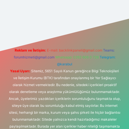
hiltonbet güncel
tulipbet giriş
Reklam ve İletişim:
E-mail:
backlinkpaneli@gmail.com
Teams:
forumhizmeti@gmail.com
Whatsapp: 0262 606 0 726
Telegram:
@karabul
Yasal Uyarı:
Sitemiz, 5651 Sayılı Kanun gereğince Bilgi Teknolojileri
ve İletişim Kurumu (BTK) tarafından onaylanmış bir Yer Sağlayıcı
olarak hizmet vermektedir. Bu nedenle, sitedeki içerikleri proaktif
olarak denetleme veya araştırma yükümlülüğümüz bulunmamaktadır.
Ancak, üyelerimiz yazdıkları içeriklerin sorumluluğunu taşımakta olup,
siteye üye olarak bu sorumluluğu kabul etmiş sayılırlar. Bu internet
sitesi, herhangi bir marka, kurum veya şahıs şirketi ile hiçbir bağlantısı
bulunmamaktadır. Sitede yalnızca kendi hazırladığımız makaleler
paylaşılmaktadır. Burada yer alan içerikler haber niteliği taşımamakta