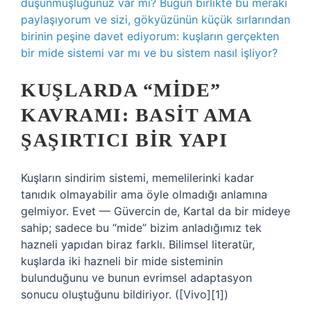
düşünmüşlüğünüz var mı? Bugün birlikte bu merakı
paylaşıyorum ve sizi, gökyüzünün küçük sırlarından
birinin peşine davet ediyorum: kuşların gerçekten
bir mide sistemi var mı ve bu sistem nasıl işliyor?
KUŞLARDA “MIDE”
KAVRAMI: BASIT AMA
ŞAŞIRTICI BIR YAPI
Kuşların sindirim sistemi, memelilerinki kadar
tanıdık olmayabilir ama öyle olmadığı anlamına
gelmiyor. Evet — Güvercin de, Kartal da bir mideye
sahip; sadece bu “mide” bizim anladığımız tek
hazneli yapıdan biraz farklı. Bilimsel literatür,
kuşlarda iki hazneli bir mide sisteminin
bulunduğunu ve bunun evrimsel adaptasyon
sonucu oluştuğunu bildiriyor. ([Vivo][1])