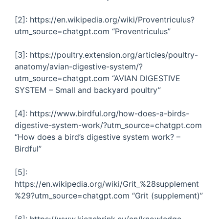
[2]: https://en.wikipedia.org/wiki/Proventriculus?
utm_source=chatgpt.com “Proventriculus”
[3]: https://poultry.extension.org/articles/poultry-
anatomy/avian-digestive-system/?
utm_source=chatgpt.com “AVIAN DIGESTIVE
SYSTEM – Small and backyard poultry”
[4]: https://www.birdful.org/how-does-a-birds-
digestive-system-work/?utm_source=chatgpt.com
“How does a bird’s digestive system work? –
Birdful”
[5]:
https://en.wikipedia.org/wiki/Grit_%28supplement
%29?utm_source=chatgpt.com “Grit (supplement)”