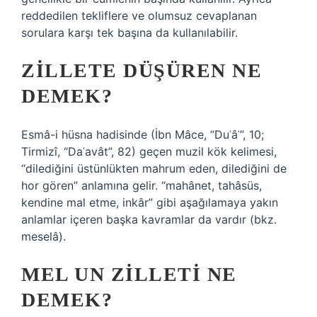
reddedilen tekliflere ve olumsuz cevaplanan
sorulara karşı tek başına da kullanılabilir.
ZILLETE DÜŞÜREN NE
DEMEK?
Esmâ-i hüsna hadisinde (İbn Mâce, “Duʿâʾ”, 10;
Tirmizî, “Daʿavât”, 82) geçen muzil kök kelimesi,
“dilediğini üstünlükten mahrum eden, dilediğini de
hor gören” anlamına gelir. “mahânet, tahâsüs,
kendine mal etme, inkâr” gibi aşağılamaya yakın
anlamlar içeren başka kavramlar da vardır (bkz.
meselâ).
MEL UN ZILLETI NE
DEMEK?