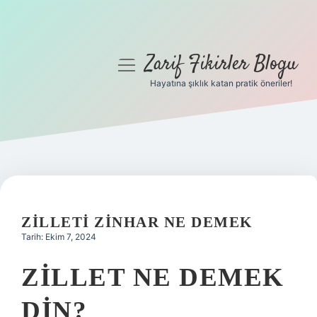
Zarif Fikirler Blogu
menüyü
aç
Hayatına şıklık katan pratik öneriler!
Anasayfa
Gizlilik Politikası
Yasal Uyarı
Hakkımızda
ZILLETI ZINHAR NE DEMEK
Tarih: Ekim 7, 2024
ZILLET NE DEMEK
DIN?