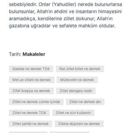
sebebiyledir. Onlar (Yahudiler) nerede bulunurlarsa
bulunsunlar, Allah’ın ahdini ve insanların himayesini
aramadıkça, kendilerine zillet dokunur; Allah’ın
gazabına uğradılar ve sefalete mahkûm oldular.
Tarih:
Makaleler
Galebe ne demek TDK
İllet zillet kıllet ne demek
Mel un zilleti ne demek
Mütevellit ne demek
Zifaf Arapça ne demek
Zillet damgası nedir
Zillet ne demek cümle içinde
Zillet ne demek din
Zillet ne demek TDK
Zillet ne için kullanılır
Zillet sahibi ne demek
Zillete düşüren ne demek