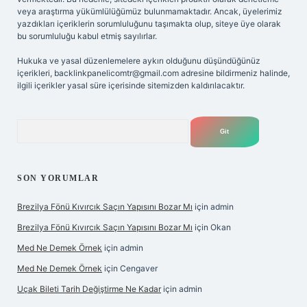
veya araştırma yükümlülüğümüz bulunmamaktadır. Ancak, üyelerimiz
yazdıkları içeriklerin sorumluluğunu taşımakta olup, siteye üye olarak
bu sorumluluğu kabul etmiş sayılırlar.
Hukuka ve yasal düzenlemelere aykırı olduğunu düşündüğünüz
içerikleri,
backlinkpanelicomtr@gmail.com
adresine bildirmeniz halinde,
ilgili içerikler yasal süre içerisinde sitemizden kaldırılacaktır.
Arama
SON YORUMLAR
Brezilya Fönü Kıvırcık Saçın Yapısını Bozar Mı
için
admin
Brezilya Fönü Kıvırcık Saçın Yapısını Bozar Mı
için
Okan
Med Ne Demek Örnek
için
admin
Med Ne Demek Örnek
için
Cengaver
Uçak Bileti Tarih Değiştirme Ne Kadar
için
admin