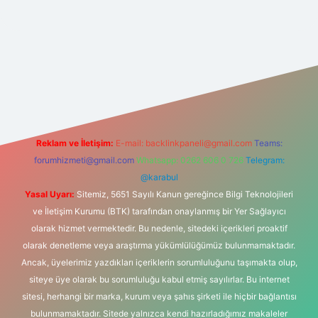
bet güncel
tulipbet giriş
Reklam ve İletişim:
E-mail:
backlinkpaneli@gmail.com
Teams:
forumhizmeti@gmail.com
Whatsapp: 0262 606 0 726
Telegram:
@karabul
Yasal Uyarı:
Sitemiz, 5651 Sayılı Kanun gereğince Bilgi Teknolojileri
ve İletişim Kurumu (BTK) tarafından onaylanmış bir Yer Sağlayıcı
olarak hizmet vermektedir. Bu nedenle, sitedeki içerikleri proaktif
olarak denetleme veya araştırma yükümlülüğümüz bulunmamaktadır.
Ancak, üyelerimiz yazdıkları içeriklerin sorumluluğunu taşımakta olup,
siteye üye olarak bu sorumluluğu kabul etmiş sayılırlar. Bu internet
sitesi, herhangi bir marka, kurum veya şahıs şirketi ile hiçbir bağlantısı
bulunmamaktadır. Sitede yalnızca kendi hazırladığımız makaleler