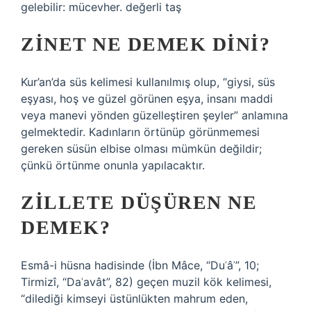
gelebilir: mücevher. değerli taş
ZINET NE DEMEK DINI?
Kur’an’da süs kelimesi kullanılmış olup, “giysi, süs
eşyası, hoş ve güzel görünen eşya, insanı maddi
veya manevi yönden güzelleştiren şeyler” anlamına
gelmektedir. Kadınların örtünüp görünmemesi
gereken süsün elbise olması mümkün değildir;
çünkü örtünme onunla yapılacaktır.
ZILLETE DÜŞÜREN NE
DEMEK?
Esmâ-i hüsna hadisinde (İbn Mâce, “Duʿâʾ”, 10;
Tirmizî, “Daʿavât”, 82) geçen muzil kök kelimesi,
“dilediği kimseyi üstünlükten mahrum eden,