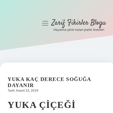
Zarif Fikirler Blogu
menüyü
aç
Hayatına şıklık katan pratik öneriler!
Anasayfa
Gizlilik Politikası
Yasal Uyarı
Hakkımızda
YUKA KAÇ DERECE SOĞUĞA
DAYANIR
Tarih: Kasım 23, 2024
YUKA ÇIÇEĞI