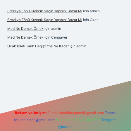
Brezilya Fönü Kıvırcık Saçın Yapısını Bozar Mı
için
admin
Brezilya Fönü Kıvırcık Saçın Yapısını Bozar Mı
için
Okan
Med Ne Demek Örnek
için
admin
Med Ne Demek Örnek
için
Cengaver
Uçak Bileti Tarih Değiştirme Ne Kadar
için
admin
onbet güncel
tulipbet giriş
Reklam ve İletişim:
E-mail:
backlinkpaneli@gmail.com
Teams:
forumhizmeti@gmail.com
Whatsapp: 0262 606 0 726
Telegram:
@karabul