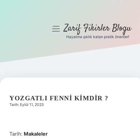
Zarif Fikirler Blogu
menüyü
aç
Hayatına şıklık katan pratik öneriler!
Anasayfa
Gizlilik Politikası
Yasal Uyarı
Hakkımızda
YOZGATLI FENNI KIMDIR ?
Tarih: Eylül 11, 2025
Tarih:
Makaleler