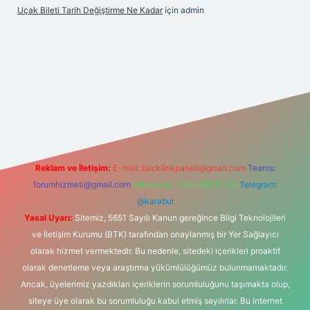
Uçak Bileti Tarih Değiştirme Ne Kadar
için
admin
iltonbet güncel
tulipbet giriş
Reklam ve İletişim:
E-mail:
backlinkpaneli@gmail.com
Teams:
forumhizmeti@gmail.com
Whatsapp: 0262 606 0 726
Telegram:
@karabul
Yasal Uyarı:
Sitemiz, 5651 Sayılı Kanun gereğince Bilgi Teknolojileri
ve İletişim Kurumu (BTK) tarafından onaylanmış bir Yer Sağlayıcı
olarak hizmet vermektedir. Bu nedenle, sitedeki içerikleri proaktif
olarak denetleme veya araştırma yükümlülüğümüz bulunmamaktadır.
Ancak, üyelerimiz yazdıkları içeriklerin sorumluluğunu taşımakta olup,
siteye üye olarak bu sorumluluğu kabul etmiş sayılırlar. Bu internet