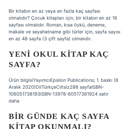
Bir kitabın en az veya en fazla kaç sayfası
olmalıdır? Çocuk kitapları için, bir kitabın en az 16
sayfası olmalıdır. Roman, kısa öykü, deneme,
makale ve seyahatname gibi türler için, sayfa sayısı
en az 48 sayfa (3 çift sayfa) olmalıdır.
YENI OKUL KITAP KAÇ
SAYFA?
Ürün bilgisiYayımcı‎Epsilon Publications; 1. baskı (8
Aralık 2020)Dil‎TürkçeCiltsiz‎288 sayfaISBN-
10‎6051738193ISBN-13‎978-60517381924 satır
daha
BIR GÜNDE KAÇ SAYFA
KITAP OKUNMALI?