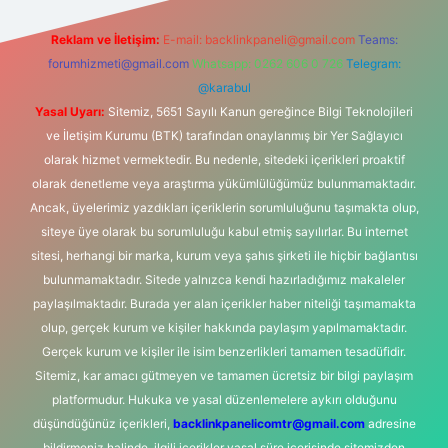
Reklam ve İletişim:
E-mail:
backlinkpaneli@gmail.com
Teams:
forumhizmeti@gmail.com
Whatsapp: 0262 606 0 726
Telegram:
@karabul
Yasal Uyarı:
Sitemiz, 5651 Sayılı Kanun gereğince Bilgi Teknolojileri
ve İletişim Kurumu (BTK) tarafından onaylanmış bir Yer Sağlayıcı
olarak hizmet vermektedir. Bu nedenle, sitedeki içerikleri proaktif
olarak denetleme veya araştırma yükümlülüğümüz bulunmamaktadır.
Ancak, üyelerimiz yazdıkları içeriklerin sorumluluğunu taşımakta olup,
siteye üye olarak bu sorumluluğu kabul etmiş sayılırlar. Bu internet
sitesi, herhangi bir marka, kurum veya şahıs şirketi ile hiçbir bağlantısı
bulunmamaktadır. Sitede yalnızca kendi hazırladığımız makaleler
paylaşılmaktadır. Burada yer alan içerikler haber niteliği taşımamakta
olup, gerçek kurum ve kişiler hakkında paylaşım yapılmamaktadır.
Gerçek kurum ve kişiler ile isim benzerlikleri tamamen tesadüfidir.
Sitemiz, kar amacı gütmeyen ve tamamen ücretsiz bir bilgi paylaşım
platformudur. Hukuka ve yasal düzenlemelere aykırı olduğunu
düşündüğünüz içerikleri,
backlinkpanelicomtr@gmail.com
adresine
bildirmeniz halinde, ilgili içerikler yasal süre içerisinde sitemizden