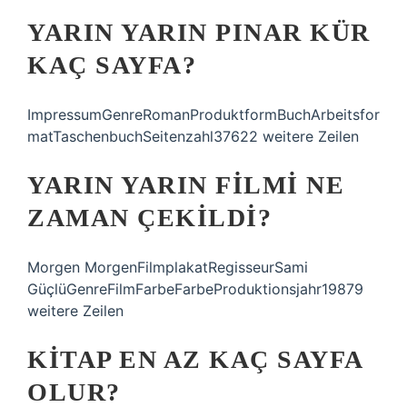
YARIN YARIN PINAR KÜR
KAÇ SAYFA?
ImpressumGenreRomanProduktformBuchArbeitsfor
matTaschenbuchSeitenzahl37622 weitere Zeilen
YARIN YARIN FILMI NE
ZAMAN ÇEKILDI?
Morgen MorgenFilmplakatRegisseurSami
GüçlüGenreFilmFarbeFarbeProduktionsjahr19879
weitere Zeilen
KITAP EN AZ KAÇ SAYFA
OLUR?