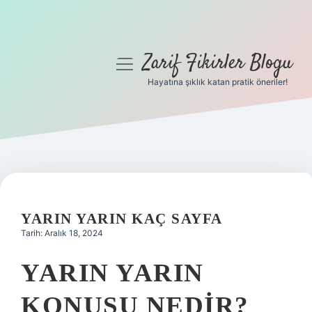
Zarif Fikirler Blogu
menüyü
aç
Hayatına şıklık katan pratik öneriler!
Anasayfa
Gizlilik Politikası
Yasal Uyarı
Hakkımızda
YARIN YARIN KAÇ SAYFA
Tarih: Aralık 18, 2024
YARIN YARIN
KONUSU NEDIR?