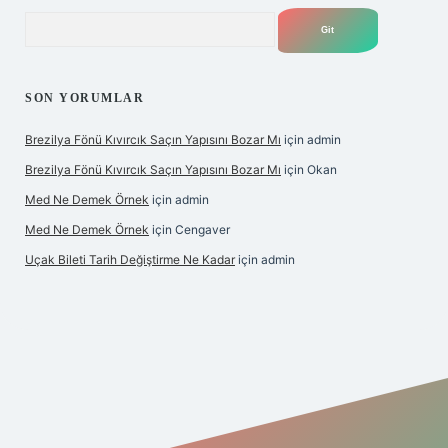
Arama
SON YORUMLAR
Brezilya Fönü Kıvırcık Saçın Yapısını Bozar Mı
için
admin
Brezilya Fönü Kıvırcık Saçın Yapısını Bozar Mı
için
Okan
Med Ne Demek Örnek
için
admin
Med Ne Demek Örnek
için
Cengaver
Uçak Bileti Tarih Değiştirme Ne Kadar
için
admin
onbet güncel
tulipbet giriş