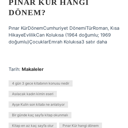
PINAR KÜR HANGI
DÖNEM?
Pınar KürDönemCumhuriyet DönemiTürRoman, Kısa
HikayeEvlilikCan Kolukısa (1964 doğumlu; 1969
doğumlu)ÇocuklarEmrah Kolukısa3 satır daha
Tarih:
Makaleler
4 gün 3 gece kitabının konusu nedir
Asılacak kadın kimin eseri
Ayşe Kulin son kitabı ne anlatıyor
Bir günde kaç sayfa kitap okunmalı
Kitap en az kaç sayfa olur
Pınar Kür hangi dönem