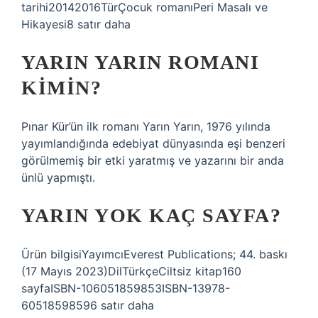
tarihi20142016TürÇocuk romanıPeri Masalı ve
Hikayesi8 satır daha
YARIN YARIN ROMANI
KIMIN?
Pınar Kür’ün ilk romanı Yarın Yarın, 1976 yılında
yayımlandığında edebiyat dünyasında eşi benzeri
görülmemiş bir etki yaratmış ve yazarını bir anda
ünlü yapmıştı.
YARIN YOK KAÇ SAYFA?
Ürün bilgisiYayımcıEverest Publications; 44. baskı
(17 Mayıs 2023)DilTürkçeCiltsiz kitap160
sayfaISBN-106051859853ISBN-13978-
60518598596 satır daha