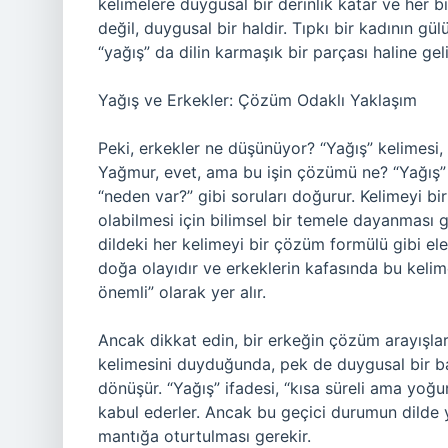
kelimelere duygusal bir derinlik katar ve her bi
değil, duygusal bir haldir. Tıpkı bir kadının gü
“yağış” da dilin karmaşık bir parçası haline geli
Yağış ve Erkekler: Çözüm Odaklı Yaklaşım
Peki, erkekler ne düşünüyor? “Yağış” kelimesi, 
Yağmur, evet, ama bu işin çözümü ne? “Yağış” 
“neden var?” gibi soruları doğurur. Kelimeyi b
olabilmesi için bilimsel bir temele dayanması ge
dildeki her kelimeyi bir çözüm formülü gibi ele
doğa olayıdır ve erkeklerin kafasında bu kelim
önemli” olarak yer alır.
Ancak dikkat edin, bir erkeğin çözüm arayışla
kelimesini duyduğunda, pek de duygusal bir 
dönüşür. “Yağış” ifadesi, “kısa süreli ama yoğu
kabul ederler. Ancak bu geçici durumun dilde yer
mantığa oturtulması gerekir.