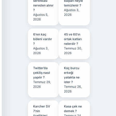
sertifikası
başları neyle
nereden alınır
temizlenir ?
?
Ağustos 3,
Ağustos 5,
2026
2026
6’nın kaç
45 ve 60’ın
böleni vardır
ortak katları
?
nelerdir ?
Ağustos 3,
Temmuz 30,
2026
2026
Twitter’da
Koç burcu
çekiliş nasıl
erkeği
yapılır ?
yatakta ne
Temmuz 29,
ister ?
2026
Temmuz 26,
2026
Karcher SV
Kasa çek ne
7’nin
demek ?
özellikleri
Temmuz 24,