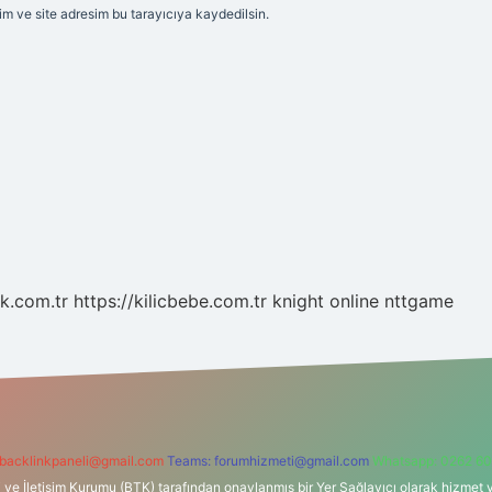
m ve site adresim bu tarayıcıya kaydedilsin.
k.com.tr
https://kilicbebe.com.tr
knight online
nttgame
backlinkpaneli@gmail.com
Teams:
forumhizmeti@gmail.com
Whatsapp: 0262 60
i ve İletişim Kurumu (BTK) tarafından onaylanmış bir Yer Sağlayıcı olarak hizmet v