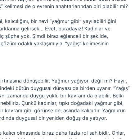
ış” kelimesi de o evrenin anahtarlarından biri olabilir mi?
 kalıcılığını, bir nevi “yağmur gibi” yayılabilirliğini
farklarına gelirsek… Evet, buradayız! Kadınlar ve
 hiç şüphe yok. Şimdi biraz eğlenceli bir şekilde,
 çözüm odaklı yaklaşımıyla, “yağış” kelimesinin
fırtınasına dönüşebilir. Yağmur yağıyor, değil mi? Hayır,
indeki bütün duygusal dünyası da birden uyanır. “Yağış”
 aynı zamanda duygu yüklü bir kavram da olabilir. Belki
ebiliriz. Çünkü kadınlar, tıpkı doğadaki yağmur gibi,
 bir kavram gibi görünse de, aslında kalıcıdır. Yağmurun
rdında duygusal bir yeniden doğuş da yatıyor.
e kalıcı olmasında biraz daha fazla rol sahibidir. Onlar,