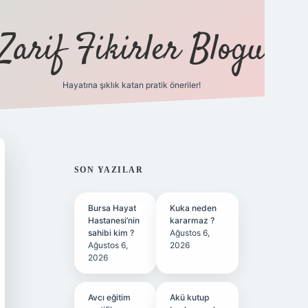
Zarif Fikirler Blogu
Hayatına şıklık katan pratik öneriler!
hiltonbet güncel
tulipbet giriş
SIDEBAR
SON YAZILAR
Bursa Hayat
Kuka neden
Hastanesi’nin
kararmaz ?
sahibi kim ?
Ağustos 6,
Ağustos 6,
2026
2026
Avcı eğitim
Akü kutup