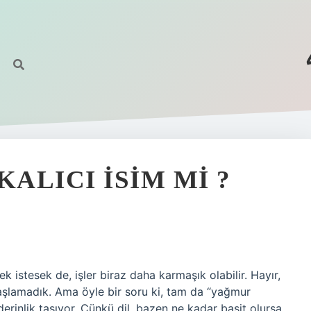
KALICI ISIM MI ?
 istesek de, işler biraz daha karmaşık olabilir. Hayır,
aşlamadık. Ama öyle bir soru ki, tam da “yağmur
erinlik taşıyor. Çünkü dil, bazen ne kadar basit olursa