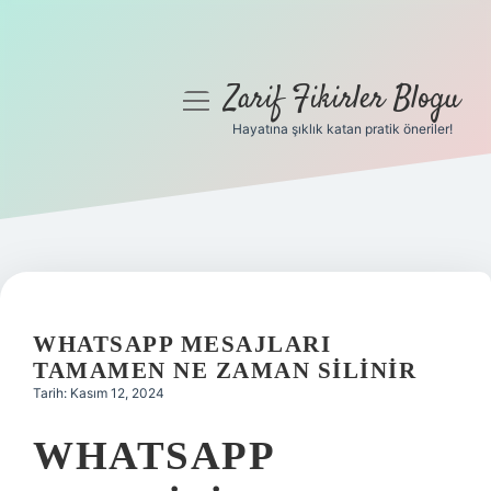
Zarif Fikirler Blogu
menüyü
aç
Hayatına şıklık katan pratik öneriler!
Anasayfa
Gizlilik Politikası
Yasal Uyarı
Hakkımızda
WHATSAPP MESAJLARI
TAMAMEN NE ZAMAN SILINIR
Tarih: Kasım 12, 2024
WHATSAPP