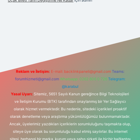
Uçak Bileti Tarih Değiştirme Ne Kadar
için
admin
nbet güncel
tulipbet giriş
Reklam ve İletişim:
E-mail:
backlinkpaneli@gmail.com
Teams:
forumhizmeti@gmail.com
Whatsapp: 0262 606 0 726
Telegram:
@karabul
Yasal Uyarı:
Sitemiz, 5651 Sayılı Kanun gereğince Bilgi Teknolojileri
ve İletişim Kurumu (BTK) tarafından onaylanmış bir Yer Sağlayıcı
olarak hizmet vermektedir. Bu nedenle, sitedeki içerikleri proaktif
olarak denetleme veya araştırma yükümlülüğümüz bulunmamaktadır.
Ancak, üyelerimiz yazdıkları içeriklerin sorumluluğunu taşımakta olup,
siteye üye olarak bu sorumluluğu kabul etmiş sayılırlar. Bu internet
sitesi, herhangi bir marka, kurum veya şahıs şirketi ile hiçbir bağlantısı