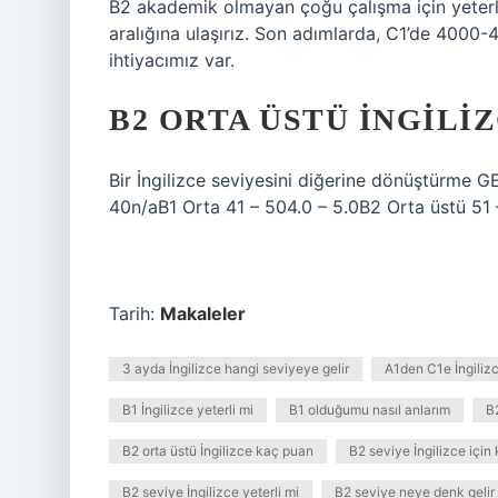
B2 akademik olmayan çoğu çalışma için yeterl
aralığına ulaşırız. Son adımlarda, C1’de 4000
ihtiyacımız var.
B2 ORTA ÜSTÜ İNGILI
Bir İngilizce seviyesini diğerine dönüştürme G
40n/aB1 Orta 41 – 504.0 – 5.0B2 Orta üstü 51 
Tarih:
Makaleler
3 ayda İngilizce hangi seviyeye gelir
A1den C1e İngilizc
B1 İngilizce yeterli mi
B1 olduğumu nasıl anlarım
B
B2 orta üstü İngilizce kaç puan
B2 seviye İngilizce için
B2 seviye İngilizce yeterli mi
B2 seviye neye denk gelir