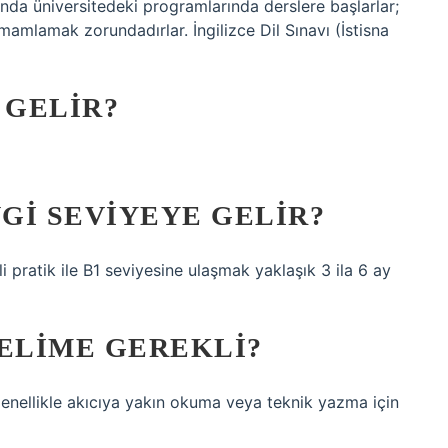
ında üniversitedeki programlarında derslere başlarlar;
tamamlamak zorundadırlar. İngilizce Dil Sınavı (İstisna
 GELIR?
NGI SEVIYEYE GELIR?
 pratik ile B1 seviyesine ulaşmak yaklaşık 3 ila 6 ay
KELIME GEREKLI?
enellikle akıcıya yakın okuma veya teknik yazma için