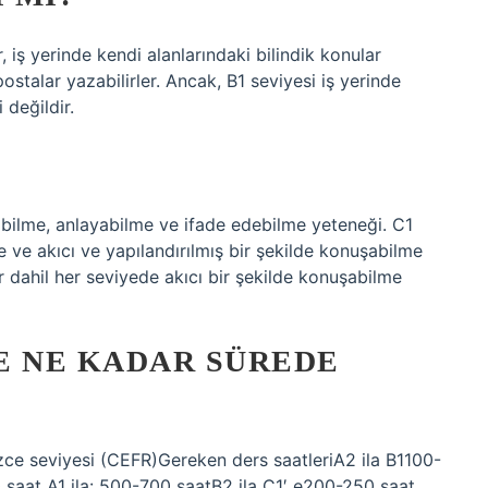
, iş yerinde kendi alanlarındaki bilindik konular
ostalar yazabilirler. Ancak, B1 seviyesi iş yerinde
 değildir.
abilme, anlayabilme ve ifade edebilme yeteneği. C1
e ve akıcı ve yapılandırılmış bir şekilde konuşabilme
r dahil her seviyede akıcı bir şekilde konuşabilme
CE NE KADAR SÜREDE
zce seviyesi (CEFR)Gereken ders saatleriA2 ila B1100-
 saat A1 ila: 500-700 saatB2 ila C1′ e200-250 saat