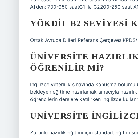
A1’den: 700-950 saatC1 ila C2200-250 saat A1
YÖKDIL B2 SEVIYESI 
Ortak Avrupa Dilleri Referans ÇerçevesiK
ÜNIVERSITE HAZIRLIK
ÖĞRENILIR MI?
İngilizce yeterlilik sınavında konuşma bölümü
bekleyen eğitime hazırlamak amacıyla hazırlık
öğrencilerin derslere katılırken İngilizce kullan
ÜNIVERSITE İNGILIZC
Zorunlu hazırlık eğitimi için standart eğitim sür