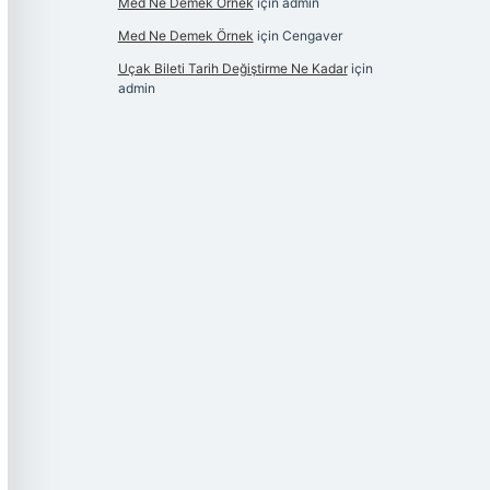
Med Ne Demek Örnek
için
admin
Med Ne Demek Örnek
için
Cengaver
Uçak Bileti Tarih Değiştirme Ne Kadar
için
admin