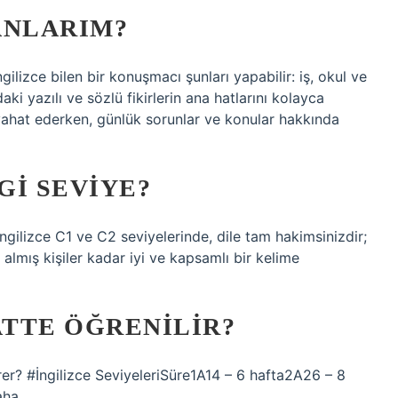
ANLARIM?
ilizce bilen bir konuşmacı şunları yapabilir: iş, okul ve
ki yazılı ve sözlü fikirlerin ana hatlarını kolayca
eyahat ederken, günlük sorunlar ve konular hakkında
GI SEVIYE?
İngilizce C1 ve C2 seviyelerinde, dile tam hakimsinizdir;
m almış kişiler kadar iyi ve kapsamlı bir kelime
ATTE ÖĞRENILIR?
ürer? #İngilizce SeviyeleriSüre1A14 – 6 hafta2A26 – 8
aha