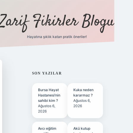
Zarif Fikirler Blogu
Hayatına şıklık katan pratik öneriler!
hiltonbet güncel
tulipbet giriş
SIDEBAR
SON YAZILAR
Bursa Hayat
Kuka neden
Hastanesi’nin
kararmaz ?
sahibi kim ?
Ağustos 6,
Ağustos 6,
2026
2026
Avcı eğitim
Akü kutup