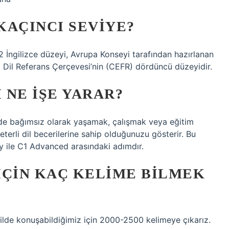
 KAÇINCI SEVIYE?
2 İngilizce düzeyi, Avrupa Konseyi tarafından hazırlanan
pa Dil Referans Çerçevesi’nin (CEFR) dördüncü düzeyidir.
 NE IŞE YARAR?
lkede bağımsız olarak yaşamak, çalışmak veya eğitim
yeterli dil becerilerine sahip olduğunuzu gösterir. Bu
y ile C1 Advanced arasındaki adımdır.
 IÇIN KAÇ KELIME BILMEK
ekilde konuşabildiğimiz için 2000-2500 kelimeye çıkarız.