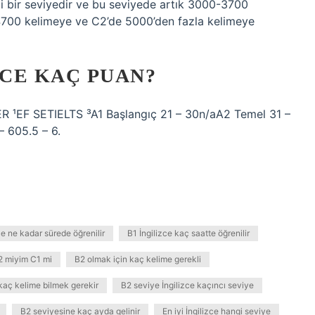
i bir seviyedir ve bu seviyede artık 3000-3700
-4700 kelimeye ve C2’de 5000’den fazla kelimeye
ZCE KAÇ PUAN?
ER ¹EF SETIELTS ³A1 Başlangıç ​​21 – 30n/aA2 Temel 31 –
– 605.5 – 6.
e ne kadar sürede öğrenilir
B1 İngilizce kaç saatte öğrenilir
2 miyim C1 mi
B2 olmak için kaç kelime gerekli
 kaç kelime bilmek gerekir
B2 seviye İngilizce kaçıncı seviye
B2 seviyesine kaç ayda gelinir
En iyi İngilizce hangi seviye