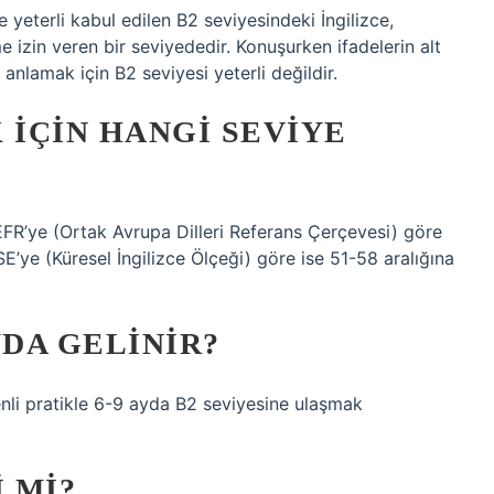
e yeterli kabul edilen B2 seviyesindeki İngilizce,
e izin veren bir seviyededir. Konuşurken ifadelerin alt
 anlamak için B2 seviyesi yeterli değildir.
 IÇIN HANGI SEVIYE
CEFR’ye (Ortak Avrupa Dilleri Referans Çerçevesi) göre
SE’ye (Küresel İngilizce Ölçeği) göre ise 51-58 aralığına
YDA GELINIR?
nli pratikle 6-9 ayda B2 seviyesine ulaşmak
 MI?