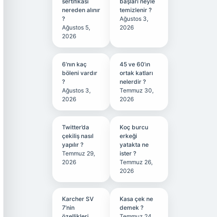
sertifikası
başları neyle
nereden alınır
temizlenir ?
?
Ağustos 3,
Ağustos 5,
2026
2026
6’nın kaç
45 ve 60’ın
böleni vardır
ortak katları
?
nelerdir ?
Ağustos 3,
Temmuz 30,
2026
2026
Twitter’da
Koç burcu
çekiliş nasıl
erkeği
yapılır ?
yatakta ne
Temmuz 29,
ister ?
2026
Temmuz 26,
2026
Karcher SV
Kasa çek ne
7’nin
demek ?
özellikleri
Temmuz 24,