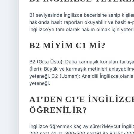
B1 seviyesinde İngilizce becerisine sahip kişiler
hakkında basit raporları okuyabilir ve basit e-p
İngilizce’ye tam olarak hakim olmak için yeterli
B2 MIYIM C1 MI?
B2 (Orta Üstü): Daha karmaşık konuları tartış
(İleri): Büyük ve karmaşık metinleri anlayabilm
yeteneği. C2 (Uzman): Ana dili İngilizce olanla
yeteneği.
A1’DEN C1’E İNGILIZ
ÖĞRENILIR?
İngilizce öğrenmek kaç ay sürer?Mevcut İngili
200 saat A1 ila: 300-500 saatB1 ila B2150-200