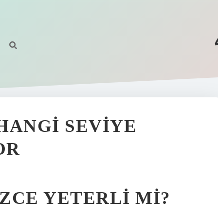
HANGI SEVIYE
OR
IZCE YETERLI MI?