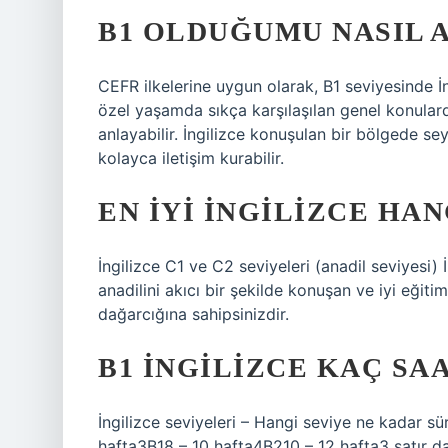
B1 OLDUĞUMU NASIL 
CEFR ilkelerine uygun olarak, B1 seviyesinde İng
özel yaşamda sıkça karşılaşılan genel konularda
anlayabilir. İngilizce konuşulan bir bölgede s
kolayca iletişim kurabilir.
EN IYI İNGILIZCE HAN
İngilizce C1 ve C2 seviyeleri (anadil seviyesi) 
anadilini akıcı bir şekilde konuşan ve iyi eğiti
dağarcığına sahipsinizdir.
B1 İNGILIZCE KAÇ SA
İngilizce seviyeleri – Hangi seviye ne kadar s
hafta3B18 – 10 hafta4B210 – 12 hafta3 satır d