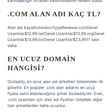
karmaşıklığın ortadan kaldırılmasının nedeni budur.
.COM ALAN ADI KAÇ TL?
Alan adı kaydıExtensionTypeRenewal.comGenel
Uzantılar$12,99.netGenel Uzantılar$13,99.orgGenel
Uzantılar$13,99.bizGenel Uzantılar$23,9911 satır
daha
EN UCUZ DOMAIN
HANGISI?
Godaddy, en ucuz alan adı şirketleri listesindeki ilk
şirkettir. En popüler .com alan adlarını en ucuz
fiyata satın alabileceğiniz şirket Godaddy’dir. Evet,
.com uzantıları için alan adı fiyatları listedeki diğer
tüm şirketlerden daha ucuzdur.