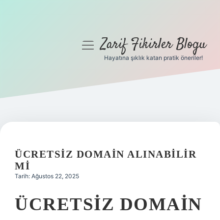
Zarif Fikirler Blogu
menüyü
aç
Hayatına şıklık katan pratik öneriler!
Anasayfa
Gizlilik Politikası
Yasal Uyarı
Hakkımızda
ÜCRETSIZ DOMAIN ALINABILIR
MI
Tarih: Ağustos 22, 2025
ÜCRETSIZ DOMAIN