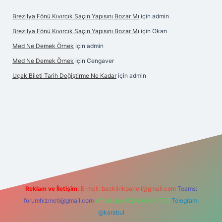
Brezilya Fönü Kıvırcık Saçın Yapısını Bozar Mı
için
admin
Brezilya Fönü Kıvırcık Saçın Yapısını Bozar Mı
için
Okan
Med Ne Demek Örnek
için
admin
Med Ne Demek Örnek
için
Cengaver
Uçak Bileti Tarih Değiştirme Ne Kadar
için
admin
ltonbet güncel
tulipbet giriş
Reklam ve İletişim:
E-mail:
backlinkpaneli@gmail.com
Teams:
forumhizmeti@gmail.com
Whatsapp: 0262 606 0 726
Telegram:
@karabul