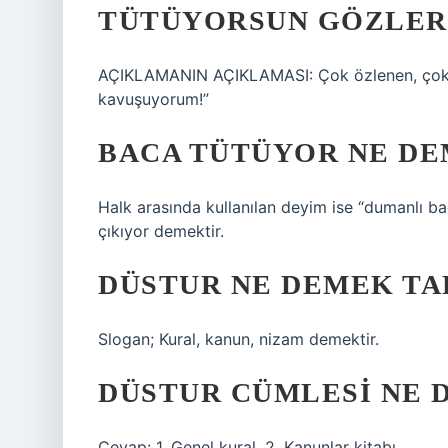
TÜTÜYORSUN GÖZLER
AÇIKLAMANIN AÇIKLAMASI: Çok özlenen, çok ö
kavuşuyorum!”
BACA TÜTÜYOR NE D
Halk arasında kullanılan deyim ise “dumanlı b
çıkıyor demektir.
DÜSTUR NE DEMEK TA
Slogan; Kural, kanun, nizam demektir.
DÜSTUR CÜMLESI NE 
Cevap: 1. Genel kural. 2. Kanunlar kitabı.