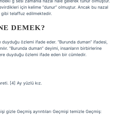
indeki g sesi zamanla nazal hale gelerek tüňür olmuştur.
evirdikleri için kelime “dunur” olmuştur. Ancak bu nazal
 gibi telaffuz edilmektedir.
NE DEMEK?
re duyduğu özlemi ifade eder. “Burunda duman” ifadesi,
lır. “Burunda duman” deyimi, insanların birbirlerine
ere duyduğu özlemi ifade eden bir cümledir.
eti. [4] Ay yüzlü kız.
işi gizle Geçmiş ayrıntıları Geçmişi temizle Geçmiş: