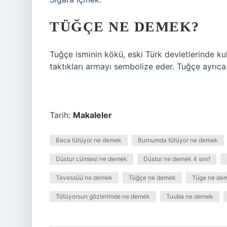
TÜĞÇE NE DEMEK?
Tuğçe isminin kökü, eski Türk devletlerinde kul
taktıkları armayı sembolize eder. Tuğçe ayrıca
Tarih:
Makaleler
Baca tütüyor ne demek
Burnumda tütüyor ne demek
Düstur cümlesi ne demek
Düstur ne demek 4 sınıf
Tevessüü ne demek
Tüğçe ne demek
Tüge ne de
Tütüyorsun gözlerimde ne demek
Tuuba ne demek