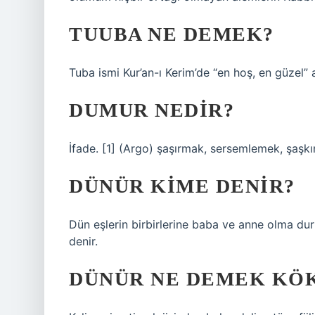
TUUBA NE DEMEK?
Tuba ismi Kur’an-ı Kerim’de “en hoş, en güzel”
DUMUR NEDIR?
İfade. [1] (Argo) şaşırmak, sersemlemek, şaş
DÜNÜR KIME DENIR?
Dün eşlerin birbirlerine baba ve anne olma dur
denir.
DÜNÜR NE DEMEK KÖ