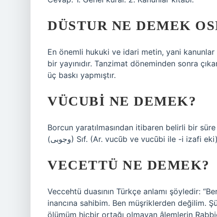
DÜSTUR NE DEMEK OS
En önemli hukuki ve idari metin, yani kanunlar 
bir yayınıdır. Tanzimat döneminden sonra çıka
üç baskı yapmıştır.
VÜCUBI NE DEMEK?
Borcun yaratılmasından itibaren belirli bir s
(ﻭﺟﻮﺑﻰ) Sıf. (Ar. vucūb ve vucūbі ile -і izafi e
VECETTÜ NE DEMEK?
Veccehtü duasının Türkçe anlamı şöyledir: “Ben
inancına sahibim. Ben müşriklerden değilim. 
ölümüm hiçbir ortağı olmayan âlemlerin Rabbidir