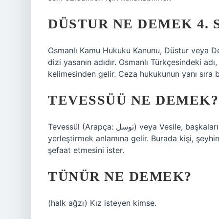
DÜSTUR NE DEMEK 4. S
Osmanlı Kamu Hukuku Kanunu, Düstur veya Destu
dizi yasanın adıdır. Osmanlı Türkçesindeki adı,
kelimesinden gelir. Ceza hukukunun yanı sıra ba
TEVESSÜÜ NE DEMEK?
Tevessül (Arapça: توسل) veya Vesile, başkaları Allah’a dua ettiğinde onlar adına aracılar ve şefaatçiler
yerleştirmek anlamına gelir. Burada kişi, şeyhi
şefaat etmesini ister.
TÜNÜR NE DEMEK?
(halk ağzı) Kız isteyen kimse.