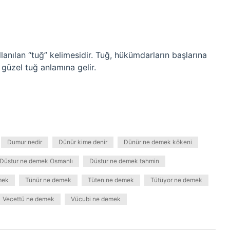
lanılan “tuğ” kelimesidir. Tuğ, hükümdarların başlarına
 güzel tuğ anlamına gelir.
Dumur nedir
Dünür kime denir
Dünür ne demek kökeni
Düstur ne demek Osmanlı
Düstur ne demek tahmin
mek
Tünür ne demek
Tüten ne demek
Tütüyor ne demek
Vecettü ne demek
Vücubi ne demek