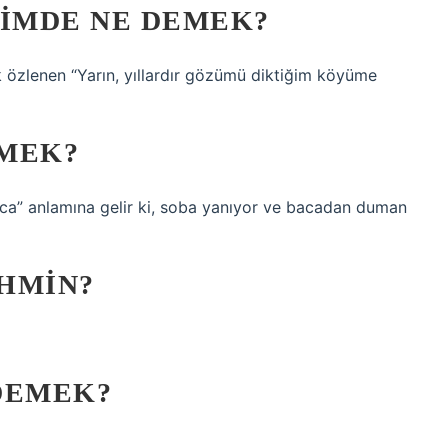
IMDE NE DEMEK?
zlenen “Yarın, yıllardır gözümü diktiğim köyüme
EMEK?
aca” anlamına gelir ki, soba yanıyor ve bacadan duman
HMIN?
DEMEK?