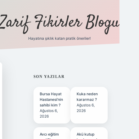
Zarif Fikirler Blogu
Hayatına şıklık katan pratik öneriler!
hiltonbet güncel
tulipbet giriş
SIDEBAR
SON YAZILAR
Bursa Hayat
Kuka neden
Hastanesi’nin
kararmaz ?
sahibi kim ?
Ağustos 6,
Ağustos 6,
2026
2026
Avcı eğitim
Akü kutup