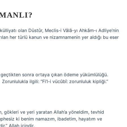
MANLI?
külliyatı olan Düstûr, Meclis-i Vâlâ-yı Ahkâm-ı Adliye’nin
rılan her türlü kanun ve nizamnamenin yer aldığı bu eser
üre geçtikten sonra ortaya çıkan ödeme yükümlülüğü.
ki) Zorunlulukla ilgili: “Fi’l-i vücûbî: zorunluluk kipliği.”
, gökleri ve yeri yaratan Allah’a yöneldim, tevhid
Şüphesiz ki benim namazım, ibadetim, hayatım ve
.” Allah içindir.