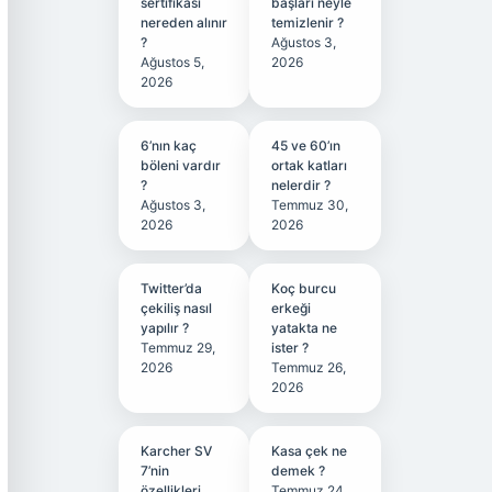
sertifikası
başları neyle
nereden alınır
temizlenir ?
?
Ağustos 3,
Ağustos 5,
2026
2026
6’nın kaç
45 ve 60’ın
böleni vardır
ortak katları
?
nelerdir ?
Ağustos 3,
Temmuz 30,
2026
2026
Twitter’da
Koç burcu
çekiliş nasıl
erkeği
yapılır ?
yatakta ne
Temmuz 29,
ister ?
2026
Temmuz 26,
2026
Karcher SV
Kasa çek ne
7’nin
demek ?
özellikleri
Temmuz 24,