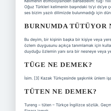
Kelimenin etimolojisinden bahsedelim: tüg- fiil
Oğuz Türkleri kelimenin başındaki ts’yi ds’ye ç
ses bizim yazılı dilimizde bulunmadığı için dün
BURNUMDA TÜTÜYOR 
Bu deyim, bir kişinin başka bir kişiye veya ye
özlem duygusunu açıkça tanımlamak için kullanı
duyduğu özlemin yanı sıra bir nesneye veya y
TÜGE NE DEMEK?
İsim. [3] Kazak Türkçesinde şaşkınlık ünlem işar
TÜTEN NE DEMEK?
Tureng – tüten – Türkçe İngilizce sözlük. Geçm
Sigara içmek.