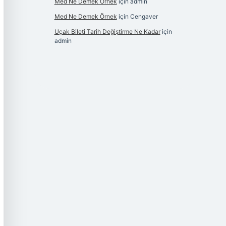
Med Ne Demek Örnek
için
admin
Med Ne Demek Örnek
için
Cengaver
Uçak Bileti Tarih Değiştirme Ne Kadar
için
admin