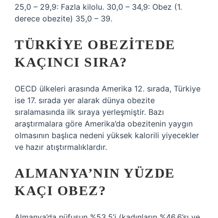
25,0 – 29,9: Fazla kilolu. 30,0 – 34,9: Obez (1.
derece obezite) 35,0 – 39.
TÜRKIYE OBEZITEDE
KAÇINCI SIRA?
OECD ülkeleri arasında Amerika 12. sırada, Türkiye
ise 17. sırada yer alarak dünya obezite
sıralamasında ilk sıraya yerleşmiştir. Bazı
araştırmalara göre Amerika’da obezitenin yaygın
olmasının başlıca nedeni yüksek kalorili yiyecekler
ve hazır atıştırmalıklardır.
ALMANYA’NIN YÜZDE
KAÇI OBEZ?
Almanya’da nüfusun %53,5’i (kadınların %46,6’sı ve