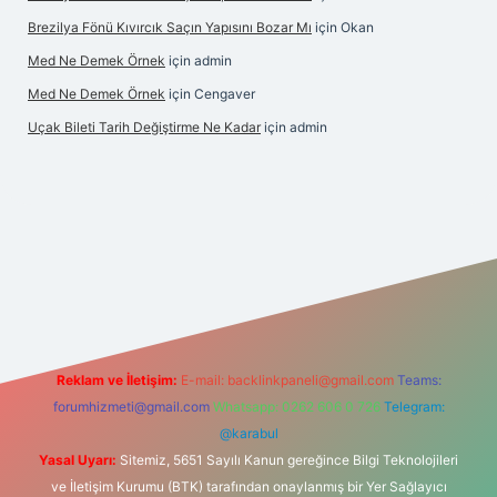
Brezilya Fönü Kıvırcık Saçın Yapısını Bozar Mı
için
Okan
Med Ne Demek Örnek
için
admin
Med Ne Demek Örnek
için
Cengaver
Uçak Bileti Tarih Değiştirme Ne Kadar
için
admin
bet güncel
tulipbet giriş
Reklam ve İletişim:
E-mail:
backlinkpaneli@gmail.com
Teams:
forumhizmeti@gmail.com
Whatsapp: 0262 606 0 726
Telegram:
@karabul
Yasal Uyarı:
Sitemiz, 5651 Sayılı Kanun gereğince Bilgi Teknolojileri
ve İletişim Kurumu (BTK) tarafından onaylanmış bir Yer Sağlayıcı