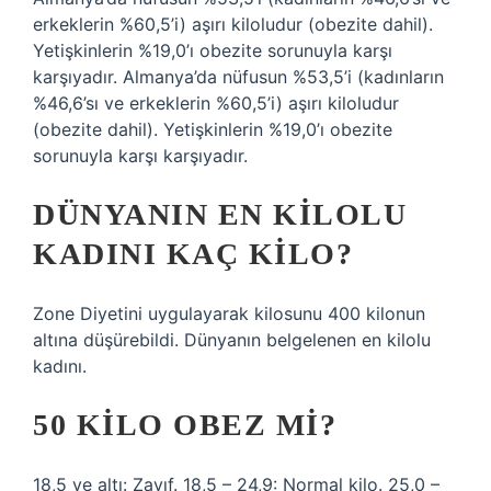
erkeklerin %60,5’i) aşırı kiloludur (obezite dahil).
Yetişkinlerin %19,0’ı obezite sorunuyla karşı
karşıyadır. Almanya’da nüfusun %53,5’i (kadınların
%46,6’sı ve erkeklerin %60,5’i) aşırı kiloludur
(obezite dahil). Yetişkinlerin %19,0’ı obezite
sorunuyla karşı karşıyadır.
DÜNYANIN EN KILOLU
KADINI KAÇ KILO?
Zone Diyetini uygulayarak kilosunu 400 kilonun
altına düşürebildi. Dünyanın belgelenen en kilolu
kadını.
50 KILO OBEZ MI?
18,5 ve altı: Zayıf. 18,5 – 24,9: Normal kilo. 25,0 –