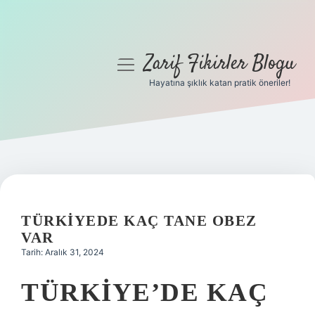
Zarif Fikirler Blogu
menüyü
aç
Hayatına şıklık katan pratik öneriler!
Anasayfa
Gizlilik Politikası
Yasal Uyarı
Hakkımızda
TÜRKIYEDE KAÇ TANE OBEZ
VAR
Tarih: Aralık 31, 2024
TÜRKIYE’DE KAÇ