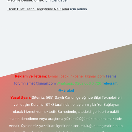
Med Ne Demek Örnek
için
Cengaver
Uçak Bileti Tarih Değiştirme Ne Kadar
için
admin
t güncel
tulipbet giriş
Reklam ve İletişim:
E-mail:
backlinkpaneli@gmail.com
Teams:
forumhizmeti@gmail.com
Whatsapp: 0262 606 0 726
Telegram:
@karabul
Yasal Uyarı:
Sitemiz, 5651 Sayılı Kanun gereğince Bilgi Teknolojileri
ve İletişim Kurumu (BTK) tarafından onaylanmış bir Yer Sağlayıcı
olarak hizmet vermektedir. Bu nedenle, sitedeki içerikleri proaktif
olarak denetleme veya araştırma yükümlülüğümüz bulunmamaktadır.
Ancak, üyelerimiz yazdıkları içeriklerin sorumluluğunu taşımakta olup,