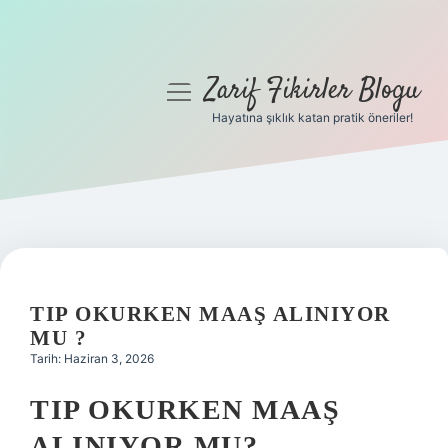
Zarif Fikirler Blogu
menüyü
aç
Hayatına şıklık katan pratik öneriler!
Anasayfa
Gizlilik Politikası
Yasal Uyarı
Hakkımızda
TIP OKURKEN MAAŞ ALINIYOR
MU ?
Tarih: Haziran 3, 2026
TIP OKURKEN MAAŞ
ALINIYOR MU?