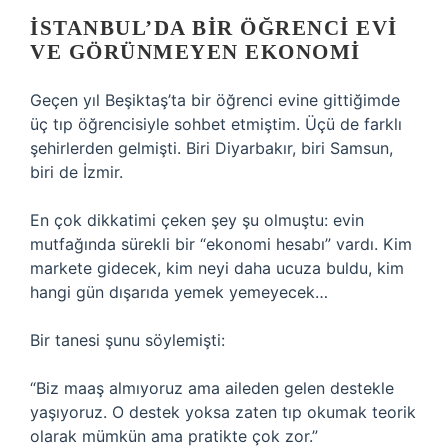
İSTANBUL’DA BIR ÖĞRENCI EVI
VE GÖRÜNMEYEN EKONOMI
Geçen yıl Beşiktaş’ta bir öğrenci evine gittiğimde
üç tıp öğrencisiyle sohbet etmiştim. Üçü de farklı
şehirlerden gelmişti. Biri Diyarbakır, biri Samsun,
biri de İzmir.
En çok dikkatimi çeken şey şu olmuştu: evin
mutfağında sürekli bir “ekonomi hesabı” vardı. Kim
markete gidecek, kim neyi daha ucuza buldu, kim
hangi gün dışarıda yemek yemeyecek…
Bir tanesi şunu söylemişti:
“Biz maaş almıyoruz ama aileden gelen destekle
yaşıyoruz. O destek yoksa zaten tıp okumak teorik
olarak mümkün ama pratikte çok zor.”