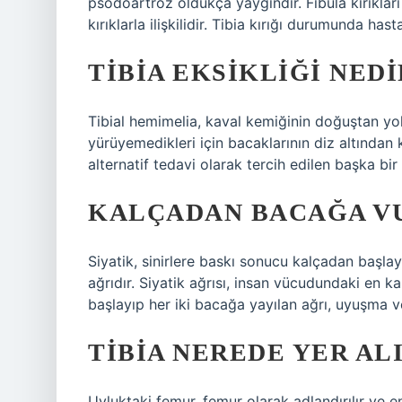
psödoartroz oldukça yaygındır. Fibula kırıkları 
kırıklarla ilişkilidir. Tibia kırığı durumunda has
TIBIA EKSIKLIĞI NEDI
Tibial hemimelia, kaval kemiğinin doğuştan y
yürüyemedikleri için bacaklarının diz altından
alternatif tedavi olarak tercih edilen başka bir
KALÇADAN BACAĞA VU
Siyatik, sinirlere baskı sonucu kalçadan başla
ağrıdır. Siyatik ağrısı, insan vücudundaki en ka
başlayıp her iki bacağa yayılan ağrı, uyuşma v
TIBIA NEREDE YER AL
Uyluktaki femur, femur olarak adlandırılır ve 