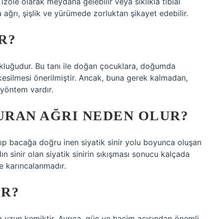
izole olarak meydana gelebilir veya sıklıkla tibial
ta ağrı, şişlik ve yürümede zorluktan şikayet edebilir.
R?
okluğudur. Bu tanı ile doğan çocuklara, doğumda
 kesilmesi önerilmiştir. Ancak, buna gerek kalmadan,
 yöntem vardır.
RAN AĞRI NEDEN OLUR?
yıp bacağa doğru inen siyatik sinir yolu boyunca oluşan
lın sinir olan siyatik sinirin sıkışması sonucu kalçada
e karıncalanmadır.
IR?
en uzun kemiktir. Ayrıca, güç ve hacim açısından önemli