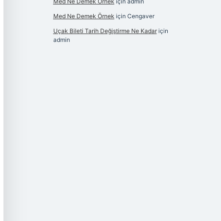
Med Ne Demek Örnek
için
admin
Med Ne Demek Örnek
için
Cengaver
Uçak Bileti Tarih Değiştirme Ne Kadar
için
admin