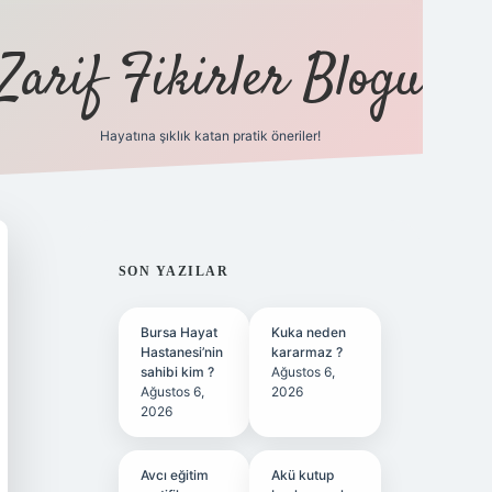
Zarif Fikirler Blogu
Hayatına şıklık katan pratik öneriler!
hiltonbet günc
SIDEBAR
SON YAZILAR
Bursa Hayat
Kuka neden
Hastanesi’nin
kararmaz ?
sahibi kim ?
Ağustos 6,
Ağustos 6,
2026
2026
Avcı eğitim
Akü kutup