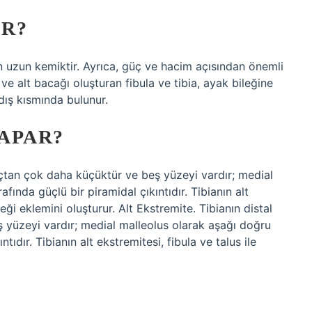
IR?
en uzun kemiktir. Ayrıca, güç ve hacim açısından önemli
e alt bacağı oluşturan fibula ve tibia, ayak bileğine
 dış kısmında bulunur.
YAPAR?
uçtan çok daha küçüktür ve beş yüzeyi vardır; medial
fında güçlü bir piramidal çıkıntıdır. Tibianın alt
leği eklemini oluşturur. Alt Ekstremite. Tibianın distal
 yüzeyi vardır; medial malleolus olarak aşağı doğru
tıdır. Tibianın alt ekstremitesi, fibula ve talus ile