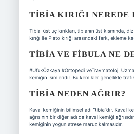
TIBIA KIRIĞI NEREDE
Tibial üst uç kırıkları, tibianın üst kısmında, di
kırığı ile Plato kırığı arasındaki fark, ekleme 
TIBIA VE FIBULA NE 
#UfukÖzkaya #Ortopedi veTravmatoloji Uzmanı 
kemiğin isimleridir. Bu kemikler genellikle traf
TIBIA NEDEN AĞRIR?
Kaval kemiğinin bilimsel adı “tibia”dır. Kaval 
ağrısının bir diğer adı da kaval kemiği ağrısıdı
kemiğinin yoğun strese maruz kalmasıdır.