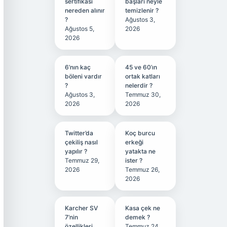
sertifikası
başları neyle
nereden alınır
temizlenir ?
?
Ağustos 3,
Ağustos 5,
2026
2026
6’nın kaç
45 ve 60’ın
böleni vardır
ortak katları
?
nelerdir ?
Ağustos 3,
Temmuz 30,
2026
2026
Twitter’da
Koç burcu
çekiliş nasıl
erkeği
yapılır ?
yatakta ne
Temmuz 29,
ister ?
2026
Temmuz 26,
2026
Karcher SV
Kasa çek ne
7’nin
demek ?
özellikleri
Temmuz 24,