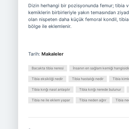
Dizin herhangi bir pozisyonunda femur; tibia v
kemiklerin birbirleriyle yakın temasından ziya
olan nispeten daha küçük femoral kondil, tibi
bölge ile eklemlenir.
Tarih:
Makaleler
Bacakta tibia neresi
İnsanın en sağlam kemiği hangisidi
Tibia eksikliği nedir
Tibia hastalığı nedir
Tibia kiml
Tibia kırığı nasıl anlaşılır
Tibia kırığı nerede bulunur
Tibia ne ile eklem yapar
Tibia neden ağrır
Tibia ned