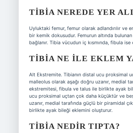
TIBIA NEREDE YER AL
Uyluktaki femur, femur olarak adlandırılır ve 
bir kemik dokusudur. Femurun altında bulunan v
bağlanır. Tibia vücudun iç kısmında, fibula ise
TIBIA NE ILE EKLEM 
Alt Ekstremite. Tibianın distal ucu proksimal 
malleolus olarak aşağı doğru uzanır, medial tara
ekstremitesi, fibula ve talus ile birlikte ayak bi
ucu proksimal uçtan çok daha küçüktür ve beş
uzanır, medial tarafında güçlü bir piramidal çıkın
birlikte ayak bileği eklemini oluşturur.
TIBIA NEDIR TIPTA?