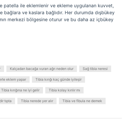
e patella ile eklemlenir ve ekleme uygulanan kuvvet,
de bağlara ve kaslara bağlıdır. Her durumda dışbükey
anın merkezi bölgesine oturur ve bu daha az içbükey
r
Kalçadan bacağa vuran ağrı neden olur
Sağ tibia neresi
erle eklem yapar
Tibia kırığı kaç günde iyileşir
Tibia kırığına ne iyi gelir
Tibia kolay kırılır mı
ir tıpta
Tibia nerede yer alır
Tibia ve fibula ne demek