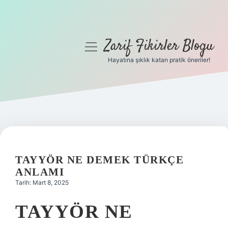
Zarif Fikirler Blogu
menüyü
aç
Hayatına şıklık katan pratik öneriler!
Anasayfa
Gizlilik Politikası
Yasal Uyarı
Hakkımızda
TAYYÖR NE DEMEK TÜRKÇE
ANLAMI
Tarih: Mart 8, 2025
TAYYÖR NE