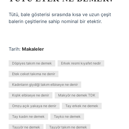
Tütü, bale gösterisi sırasında kısa ve uzun çeşit
balerin çeşitlerine sahip nominal bir etektir.
Tarih:
Makaleler
Döpiyes takım ne demek
Erkek resmi kıyafet nedir
Etek ceket takıma ne denir
Kadınların giydiği takım elbiseye ne denir
Kışlık elbiseye ne denir
Makyör ne demek TDK
Omzu açık yakaya ne denir
Tay erkek ne demek
Tay kadın ne demek
Tayko ne demek
Tayyör ne demek
Tayyör takım ne demek