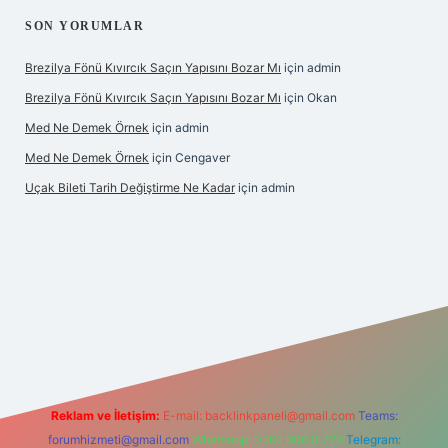
SON YORUMLAR
Brezilya Fönü Kıvırcık Saçın Yapısını Bozar Mı
için
admin
Brezilya Fönü Kıvırcık Saçın Yapısını Bozar Mı
için
Okan
Med Ne Demek Örnek
için
admin
Med Ne Demek Örnek
için
Cengaver
Uçak Bileti Tarih Değiştirme Ne Kadar
için
admin
ltonbet güncel
tulipbet giriş
Reklam ve İletişim:
E-mail:
backlinkpaneli@gmail.com
Teams:
forumhizmeti@gmail.com
Whatsapp: 0262 606 0 726
Telegram: