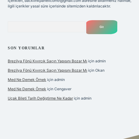
içerikleri,
backlinkpanelicomtr@gmail.com
adresine bildirmeniz halinde,
ilgili içerikler yasal süre içerisinde sitemizden kaldırılacaktır.
Arama
SON YORUMLAR
Brezilya Fönü Kıvırcık Saçın Yapısını Bozar Mı
için
admin
Brezilya Fönü Kıvırcık Saçın Yapısını Bozar Mı
için
Okan
Med Ne Demek Örnek
için
admin
Med Ne Demek Örnek
için
Cengaver
Uçak Bileti Tarih Değiştirme Ne Kadar
için
admin
et güncel
tulipbet giriş