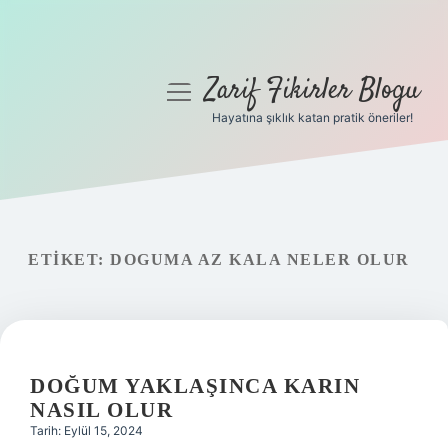
Zarif Fikirler Blogu
menüyü
aç
Hayatına şıklık katan pratik öneriler!
Anasayfa
Gizlilik Politikası
Yasal Uyarı
ETIKET:
DOGUMA AZ KALA NELER OLUR
Hakkımızda
DOĞUM YAKLAŞINCA KARIN
NASIL OLUR
Tarih: Eylül 15, 2024