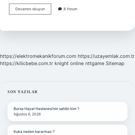
Doğum
Devamını okuyun
8 Yorum
Yaklaşınca
Karın
Nasıl
Olur
https://elektromekanikforum.com
https://uzayemlak.com.tr
https://kilicbebe.com.tr
knight online
nttgame
Sitemap
SIDEBAR
SON YAZILAR
Bursa Hayat Hastanesi’nin sahibi kim ?
Ağustos 6, 2026
Kuka neden kararmaz ?