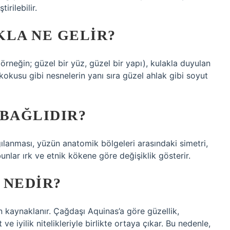
irilebilir.
KLA NE GELIR?
örneğin; güzel bir yüz, güzel bir yapı), kulakla duyulan
kokusu gibi nesnelerin yanı sıra güzel ahlak gibi soyut
 BAĞLIDIR?
gılanması, yüzün anatomik bölgeleri arasındaki simetri,
nlar ırk ve etnik kökene göre değişiklik gösterir.
 NEDIR?
en kaynaklanır. Çağdaşı Aquinas’a göre güzellik,
 ve iyilik nitelikleriyle birlikte ortaya çıkar. Bu nedenle,