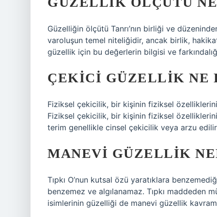
GÜZELLIK ÖLÇÜTÜ NE
Güzelliğin ölçütü Tanrı’nın birliği ve düzenind
varoluşun temel niteliğidir, ancak birlik, hakikat
güzellik için bu değerlerin bilgisi ve farkındal
ÇEKICI GÜZELLIK NE
Fiziksel çekicilik, bir kişinin fiziksel özellikl
Fiziksel çekicilik, bir kişinin fiziksel özellikl
terim genellikle cinsel çekicilik veya arzu edilir
MANEVI GÜZELLIK NE
Tıpkı O’nun kutsal özü yaratıklara benzemediği 
benzemez ve algılanamaz. Tıpkı maddeden münez
isimlerinin güzelliği de manevi güzellik kavramıy