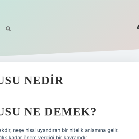
USU NEDIR
USU NE DEMEK?
kdir, neşe hissi uyandıran bir nitelik anlamına gelir.
ağlık kadar önem verdiği bir kavramdır.