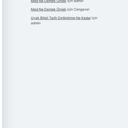
Med Ne Demek Örnek
için
admin
Med Ne Demek Örnek
için
Cengaver
Uçak Bileti Tarih Değiştirme Ne Kadar
için
admin