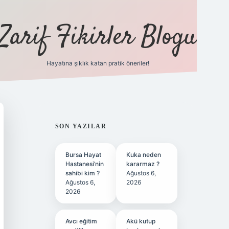
Zarif Fikirler Blogu
Hayatına şıklık katan pratik öneriler!
hiltonbet güncel
tulipbet giriş
SIDEBAR
SON YAZILAR
Bursa Hayat
Kuka neden
Hastanesi’nin
kararmaz ?
sahibi kim ?
Ağustos 6,
Ağustos 6,
2026
2026
Avcı eğitim
Akü kutup