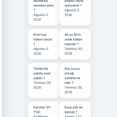
sertifikası
başları neyle
nereden alınır
temizlenir ?
?
Ağustos 3,
Ağustos 5,
2026
2026
6’nın kaç
45 ve 60’ın
böleni vardır
ortak katları
?
nelerdir ?
Ağustos 3,
Temmuz 30,
2026
2026
Twitter’da
Koç burcu
çekiliş nasıl
erkeği
yapılır ?
yatakta ne
Temmuz 29,
ister ?
2026
Temmuz 26,
2026
Karcher SV
Kasa çek ne
7’nin
demek ?
özellikleri
Temmuz 24,