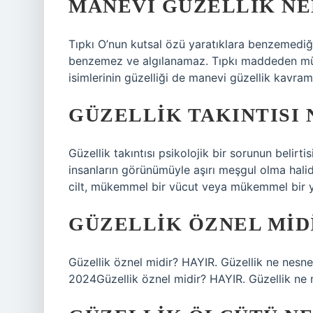
MANEVI GÜZELLIK NE
Tıpkı O’nun kutsal özü yaratıklara benzemediği 
benzemez ve algılanamaz. Tıpkı maddeden münez
isimlerinin güzelliği de manevi güzellik kavramıy
GÜZELLIK TAKINTISI
Güzellik takıntısı psikolojik bir sorunun belirti
insanların görünümüyle aşırı meşgul olma hal
cilt, mükemmel bir vücut veya mükemmel bir yüz ş
GÜZELLIK ÖZNEL MID
Güzellik öznel midir? HAYIR. Güzellik ne nesnel
2024Güzellik öznel midir? HAYIR. Güzellik ne n