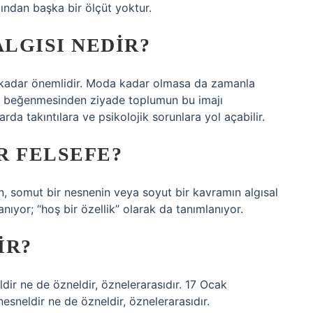
ığından başka bir ölçüt yoktur.
LGISI NEDIR?
k kadar önemlidir. Moda kadar olmasa da zamanla
nü beğenmesinden ziyade toplumun bu imajı
a takıntılara ve psikolojik sorunlara yol açabilir.
R FELSEFE?
ğın, somut bir nesnenin veya soyut bir kavramın algısal
nıyor; “hoş bir özellik” olarak da tanımlanıyor.
IR?
dir ne de özneldir, öznelerarasıdır. 17 Ocak
esneldir ne de özneldir, öznelerarasıdır.