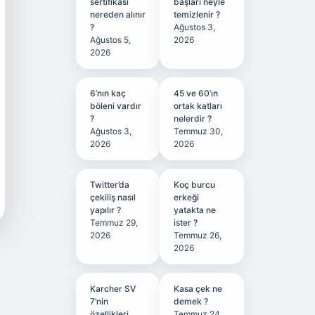
sertifikası
başları neyle
nereden alınır
temizlenir ?
?
Ağustos 3,
Ağustos 5,
2026
2026
6’nın kaç
45 ve 60’ın
böleni vardır
ortak katları
?
nelerdir ?
Ağustos 3,
Temmuz 30,
2026
2026
Twitter’da
Koç burcu
çekiliş nasıl
erkeği
yapılır ?
yatakta ne
Temmuz 29,
ister ?
2026
Temmuz 26,
2026
Karcher SV
Kasa çek ne
7’nin
demek ?
özellikleri
Temmuz 24,