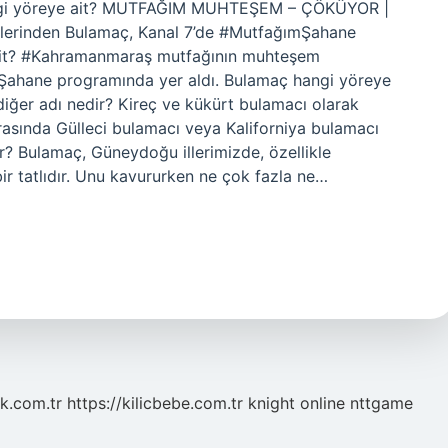
angi yöreye ait? MUTFAĞIM MUHTEŞEM – ÇÖKÜYOR |
erinden Bulamaç, Kanal 7’de #MutfağımŞahane
 ait? #Kahramanmaraş mutfağının muhteşem
mŞahane programında yer aldı. Bulamaç hangi yöreye
 diğer adı nedir? Kireç ve kükürt bulamacı olarak
arasında Gülleci bulamacı veya Kaliforniya bulamacı
ır? Bulamaç, Güneydoğu illerimizde, özellikle
ir tatlıdır. Unu kavururken ne çok fazla ne…
k.com.tr
https://kilicbebe.com.tr
knight online
nttgame