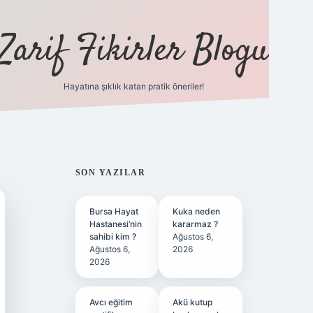
Zarif Fikirler Blogu
Hayatına şıklık katan pratik öneriler!
hiltonbet gü
SIDEBAR
SON YAZILAR
Bursa Hayat
Kuka neden
Hastanesi’nin
kararmaz ?
sahibi kim ?
Ağustos 6,
Ağustos 6,
2026
2026
Avcı eğitim
Akü kutup