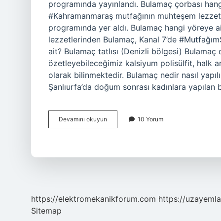
programında yayınlandı. Bulamaç çorbası h
#Kahramanmaraş mutfağının muhteşem lezzetl
programında yer aldı. Bulamaç hangi yöreye
lezzetlerinden Bulamaç, Kanal 7’de #Mutfağı
ait? Bulamaç tatlısı (Denizli bölgesi) Bulamaç
özetleyebileceğimiz kalsiyum polisülfit, halk 
olarak bilinmektedir. Bulamaç nedir nasıl yapıl
Şanlıurfa’da doğum sonrası kadınlara yapılan b
Bulamaç
Devamını okuyun
10 Yorum
Çorbası
Nereye
Ait
https://elektromekanikforum.com
https://uzayemla
Sitemap