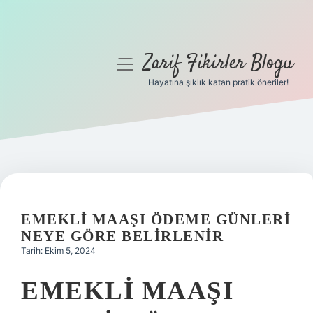
Zarif Fikirler Blogu
menüyü
aç
Hayatına şıklık katan pratik öneriler!
Anasayfa
Gizlilik Politikası
Yasal Uyarı
Hakkımızda
EMEKLI MAAŞI ÖDEME GÜNLERI
NEYE GÖRE BELIRLENIR
Tarih: Ekim 5, 2024
EMEKLI MAAŞI