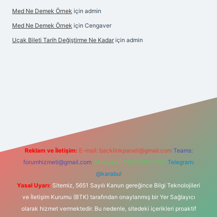
Med Ne Demek Örnek
için
admin
Med Ne Demek Örnek
için
Cengaver
Uçak Bileti Tarih Değiştirme Ne Kadar
için
admin
cel
tulipbet giriş
Reklam ve İletişim:
E-mail:
backlinkpaneli@gmail.com
Teams:
forumhizmeti@gmail.com
Whatsapp: 0262 606 0 726
Telegram:
@karabul
Yasal Uyarı:
Sitemiz, 5651 Sayılı Kanun gereğince Bilgi Teknolojileri
ve İletişim Kurumu (BTK) tarafından onaylanmış bir Yer Sağlayıcı
olarak hizmet vermektedir. Bu nedenle, sitedeki içerikleri proaktif