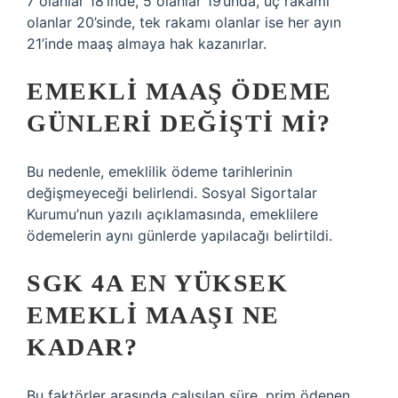
7 olanlar 18’inde, 5 olanlar 19’unda, üç rakamı
olanlar 20’sinde, tek rakamı olanlar ise her ayın
21’inde maaş almaya hak kazanırlar.
EMEKLI MAAŞ ÖDEME
GÜNLERI DEĞIŞTI MI?
Bu nedenle, emeklilik ödeme tarihlerinin
değişmeyeceği belirlendi. Sosyal Sigortalar
Kurumu’nun yazılı açıklamasında, emeklilere
ödemelerin aynı günlerde yapılacağı belirtildi.
SGK 4A EN YÜKSEK
EMEKLI MAAŞI NE
KADAR?
Bu faktörler arasında çalışılan süre, prim ödenen