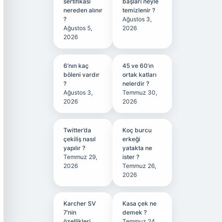
sertifikası
başları neyle
nereden alınır
temizlenir ?
?
Ağustos 3,
Ağustos 5,
2026
2026
6’nın kaç
45 ve 60’ın
böleni vardır
ortak katları
?
nelerdir ?
Ağustos 3,
Temmuz 30,
2026
2026
Twitter’da
Koç burcu
çekiliş nasıl
erkeği
yapılır ?
yatakta ne
Temmuz 29,
ister ?
2026
Temmuz 26,
2026
Karcher SV
Kasa çek ne
7’nin
demek ?
özellikleri
Temmuz 24,