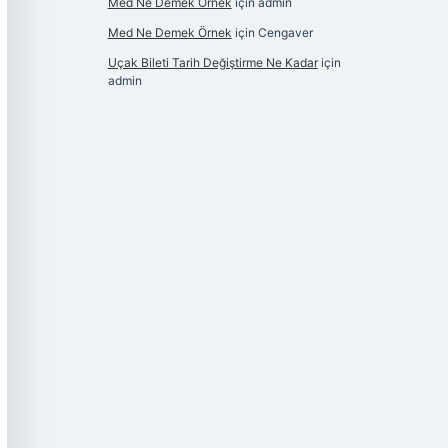
Med Ne Demek Örnek
için
admin
Med Ne Demek Örnek
için
Cengaver
Uçak Bileti Tarih Değiştirme Ne Kadar
için
admin