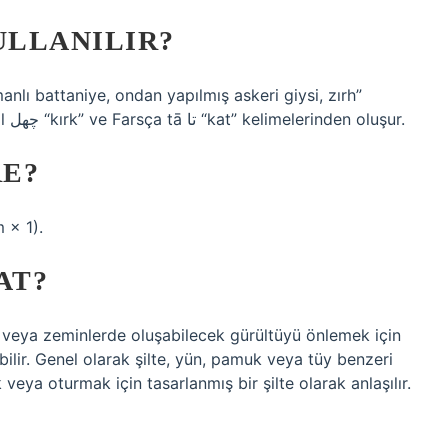
ULLANILIR?
kelimesinden bir alıntıdır. Bu kelime Farsça çihil چهل “kırk” ve Farsça tā تا “kat” kelimelerinden oluşur.
RE?
 × 1).
AT?
da veya zeminlerde oluşabilecek gürültüyü önlemek için
ilir. Genel olarak şilte, yün, pamuk veya tüy benzeri
ya oturmak için tasarlanmış bir şilte olarak anlaşılır.