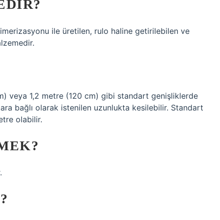
EDIR?
imerizasyonu ile üretilen, rulo haline getirilebilen ve
lzemedir.
cm) veya 1,2 metre (120 cm) gibi standart genişliklerde
ktara bağlı olarak istenilen uzunlukta kesilebilir. Standart
re olabilir.
EMEK?
.
?