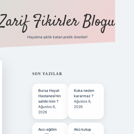
Zarif Fikirler Blogu
Hayatına şıklık katan pratik öneriler!
hiltonbet güncel
tulipbet giriş
SIDEBAR
SON YAZILAR
Bursa Hayat
Kuka neden
Hastanesi’nin
kararmaz ?
sahibi kim ?
Ağustos 6,
Ağustos 6,
2026
2026
Avcı eğitim
Akü kutup