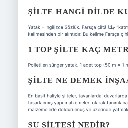
ŞILTE HANGI DILDE K
Yatak – İngilizce Sözlük. Farsça çiltā چلتا “katmanlı battaniye, ondan yapılmış askeri giysi, zırh”
1 TOP ŞILTE KAÇ MET
Polietilen sünger yatak. 1 adet top (50 m × 1 m
ŞILTE NE DEMEK INŞA
En basit haliyle şilteler, tavanlarda, duvarlar
tasarlanmış yapı malzemeleri olarak tanımlanab
malzemelerle doldurulmuş ve üzerinde yatmak ve
SU ŞILTESI NEDIR?