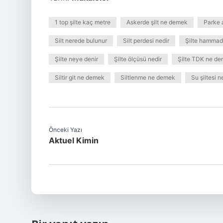
1 top şilte kaç metre
Askerde şilt ne demek
Parke a
Silt nerede bulunur
Silt perdesi nedir
Şilte hammad
Şilte neye denir
Şilte ölçüsü nedir
Şilte TDK ne d
Siltir git ne demek
Siltlenme ne demek
Su şiltesi n
Önceki Yazı
Aktuel Kimin