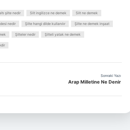
ltı şilte nedir
Silt ingilizce ne demek
Silt ne demek
desi nedir
Şilte hangi dilde kullanılır
Şilte ne demek inşaat
emek
Şilteler nedir
Şilteli yatak ne demek
edir
Sonraki Yazı
Arap Milletine Ne Denir