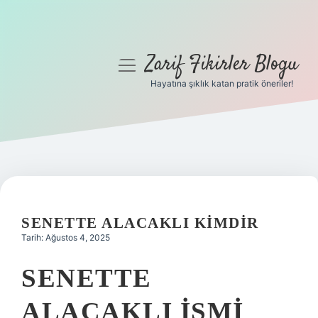
Zarif Fikirler Blogu
menüyü
aç
Hayatına şıklık katan pratik öneriler!
Anasayfa
Gizlilik Politikası
Yasal Uyarı
Hakkımızda
SENETTE ALACAKLI KIMDIR
Tarih: Ağustos 4, 2025
SENETTE
ALACAKLI ISMI