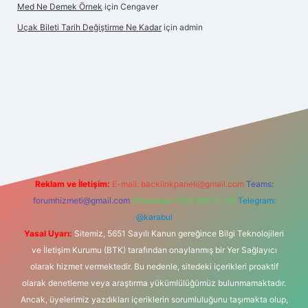
Med Ne Demek Örnek
için
Cengaver
Uçak Bileti Tarih Değiştirme Ne Kadar
için
admin
onbet güncel
tulipbet giriş
Reklam ve İletişim:
E-mail:
backlinkpaneli@gmail.com
Teams:
forumhizmeti@gmail.com
Whatsapp: 0262 606 0 726
Telegram:
@karabul
Yasal Uyarı:
Sitemiz, 5651 Sayılı Kanun gereğince Bilgi Teknolojileri
ve İletişim Kurumu (BTK) tarafından onaylanmış bir Yer Sağlayıcı
olarak hizmet vermektedir. Bu nedenle, sitedeki içerikleri proaktif
olarak denetleme veya araştırma yükümlülüğümüz bulunmamaktadır.
Ancak, üyelerimiz yazdıkları içeriklerin sorumluluğunu taşımakta olup,