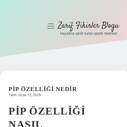
Zarif Fikirler Blogu
menüyü
aç
Hayatına şıklık katan pratik öneriler!
Anasayfa
Gizlilik Politikası
Yasal Uyarı
Hakkımızda
PIP ÖZELLIĞI NEDIR
Tarih: Ocak 17, 2025
PIP ÖZELLIĞI
NASIL