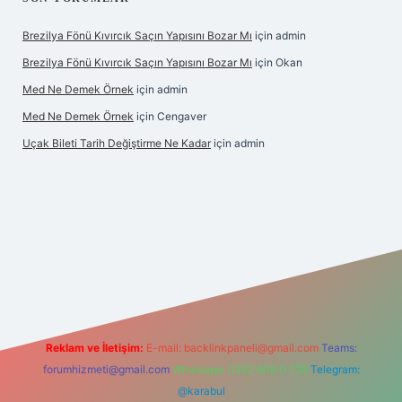
Brezilya Fönü Kıvırcık Saçın Yapısını Bozar Mı
için
admin
Brezilya Fönü Kıvırcık Saçın Yapısını Bozar Mı
için
Okan
Med Ne Demek Örnek
için
admin
Med Ne Demek Örnek
için
Cengaver
Uçak Bileti Tarih Değiştirme Ne Kadar
için
admin
nbet güncel
tulipbet giriş
Reklam ve İletişim:
E-mail:
backlinkpaneli@gmail.com
Teams:
forumhizmeti@gmail.com
Whatsapp: 0262 606 0 726
Telegram:
@karabul