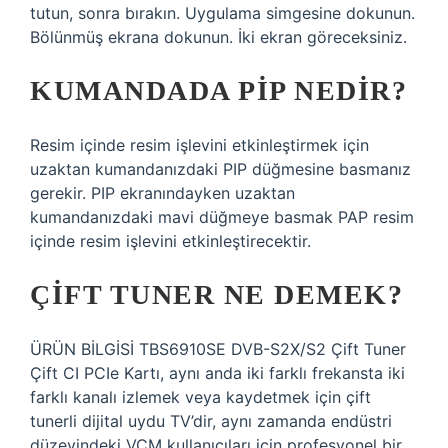
tutun, sonra bırakın. Uygulama simgesine dokunun.
Bölünmüş ekrana dokunun. İki ekran göreceksiniz.
KUMANDADA PIP NEDIR?
Resim içinde resim işlevini etkinleştirmek için
uzaktan kumandanızdaki PIP düğmesine basmanız
gerekir. PIP ekranındayken uzaktan
kumandanızdaki mavi düğmeye basmak PAP resim
içinde resim işlevini etkinleştirecektir.
ÇIFT TUNER NE DEMEK?
ÜRÜN BİLGİSİ TBS6910SE DVB-S2X/S2 Çift Tuner
Çift CI PCIe Kartı, aynı anda iki farklı frekansta iki
farklı kanalı izlemek veya kaydetmek için çift
tunerli dijital uydu TV’dir, aynı zamanda endüstri
düzeyindeki VCM kullanıcıları için profesyonel bir