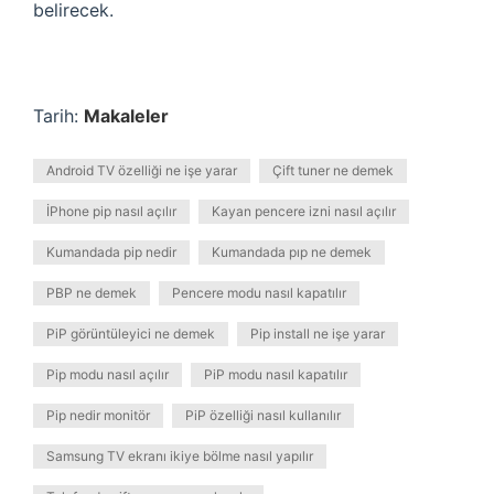
belirecek.
Tarih:
Makaleler
Android TV özelliği ne işe yarar
Çift tuner ne demek
İPhone pip nasıl açılır
Kayan pencere izni nasıl açılır
Kumandada pip nedir
Kumandada pıp ne demek
PBP ne demek
Pencere modu nasıl kapatılır
PiP görüntüleyici ne demek
Pip install ne işe yarar
Pip modu nasıl açılır
PiP modu nasıl kapatılır
Pip nedir monitör
PiP özelliği nasıl kullanılır
Samsung TV ekranı ikiye bölme nasıl yapılır