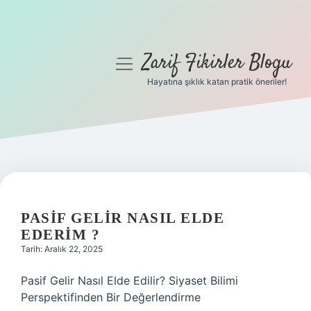
Zarif Fikirler Blogu
menüyü
aç
Hayatına şıklık katan pratik öneriler!
Anasayfa
Gizlilik Politikası
Yasal Uyarı
Hakkımızda
PASIF GELIR NASIL ELDE
EDERIM ?
Tarih: Aralık 22, 2025
Pasif Gelir Nasıl Elde Edilir? Siyaset Bilimi
Perspektifinden Bir Değerlendirme