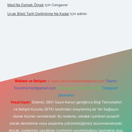
Med Ne Demek Örnek
için
Cengaver
Uçak Bileti Tarih Değiştirme Ne Kadar
için
admin
ltonbet güncel
tulipbet giriş
Reklam ve İletişim:
E-mail:
backlinkpaneli@gmail.com
Teams:
forumhizmeti@gmail.com
Whatsapp: 0262 606 0 726
Telegram:
@karabul
Yasal Uyarı:
Sitemiz, 5651 Sayılı Kanun gereğince Bilgi Teknolojileri
ve İletişim Kurumu (BTK) tarafından onaylanmış bir Yer Sağlayıcı
olarak hizmet vermektedir. Bu nedenle, sitedeki içerikleri proaktif
olarak denetleme veya araştırma yükümlülüğümüz bulunmamaktadır.
Ancak, üyelerimiz yazdıkları içeriklerin sorumluluğunu taşımakta olup,