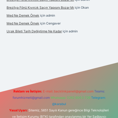
Brezilya Fönü Kıvırcık Saçın Yapısını Bozar Mı
için
Okan
Med Ne Demek Örnek
için
admin
Med Ne Demek Örnek
için
Cengaver
Uçak Bileti Tarih Değiştirme Ne Kadar
için
admin
hiltonbet güncel
tulipbet giriş
Reklam ve İletişim:
E-mail:
backlinkpaneli@gmail.com
Teams:
forumhizmeti@gmail.com
Whatsapp: 0262 606 0 726
Telegram:
@karabul
Yasal Uyarı:
Sitemiz, 5651 Sayılı Kanun gereğince Bilgi Teknolojileri
ve İletişim Kurumu (BTK) tarafından onaylanmış bir Yer Sağlayıcı