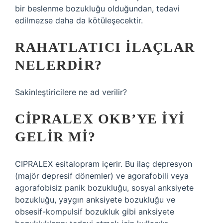
bir beslenme bozukluğu olduğundan, tedavi
edilmezse daha da kötüleşecektir.
RAHATLATICI ILAÇLAR
NELERDIR?
Sakinleştiricilere ne ad verilir?
CIPRALEX OKB’YE IYI
GELIR MI?
CIPRALEX esitalopram içerir. Bu ilaç depresyon
(majör depresif dönemler) ve agorafobili veya
agorafobisiz panik bozukluğu, sosyal anksiyete
bozukluğu, yaygın anksiyete bozukluğu ve
obsesif-kompulsif bozukluk gibi anksiyete