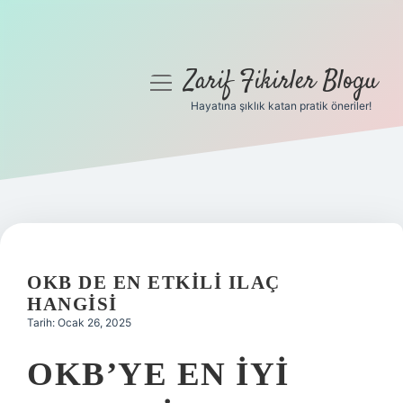
Zarif Fikirler Blogu
menüyü
aç
Hayatına şıklık katan pratik öneriler!
Anasayfa
Gizlilik Politikası
Yasal Uyarı
Hakkımızda
OKB DE EN ETKILI ILAÇ
HANGISI
Tarih: Ocak 26, 2025
OKB’YE EN IYI