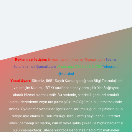
tonbet güncel
tulipbet giriş
Reklam ve İletişim:
E-mail:
backlinkpaneli@gmail.com
Teams:
forumhizmeti@gmail.com
Whatsapp: 0262 606 0 726
Telegram:
@karabul
Yasal Uyarı:
Sitemiz, 5651 Sayılı Kanun gereğince Bilgi Teknolojileri
ve İletişim Kurumu (BTK) tarafından onaylanmış bir Yer Sağlayıcı
olarak hizmet vermektedir. Bu nedenle, sitedeki içerikleri proaktif
olarak denetleme veya araştırma yükümlülüğümüz bulunmamaktadır.
Ancak, üyelerimiz yazdıkları içeriklerin sorumluluğunu taşımakta olup,
siteye üye olarak bu sorumluluğu kabul etmiş sayılırlar. Bu internet
sitesi, herhangi bir marka, kurum veya şahıs şirketi ile hiçbir bağlantısı
bulunmamaktadır. Sitede yalnızca kendi hazırladığımız makaleler