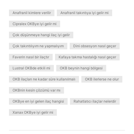
Anafranil kimlere verilir
Anafranil takıntıya iyi gelir mi
Cipralex OKBye iyi gelir mi
Çok düşünmeye hangi ilaç iyi gelir
Çok takıntılıyım ne yapmalıyım
Dini obsesyon nasıl geçer
Faverin nasıl bir ilaçtır
Kafaya takma hastalığı nasıl geçer
Lustral OKBde etkili mi
OKB beynin hangi bölgesi
OKB ilaçları ne kadar süre kullanılmalı
OKB ilerlerse ne olur
OKBnin kesin çözümü var mı
OKBye en iyi gelen ilaç hangisi
Rahatlatıcı ilaçlar nelerdir
Xanax OKBye iyi gelir mi