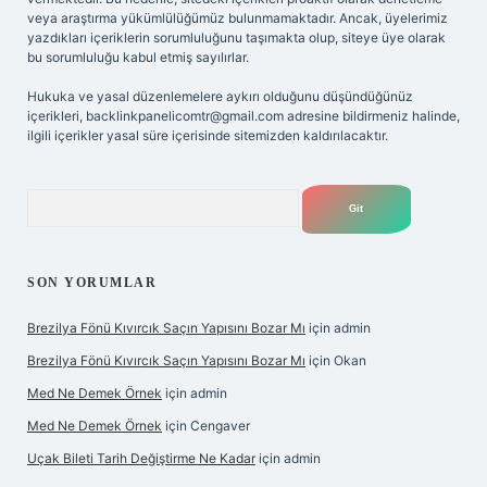
veya araştırma yükümlülüğümüz bulunmamaktadır. Ancak, üyelerimiz
yazdıkları içeriklerin sorumluluğunu taşımakta olup, siteye üye olarak
bu sorumluluğu kabul etmiş sayılırlar.
Hukuka ve yasal düzenlemelere aykırı olduğunu düşündüğünüz
içerikleri,
backlinkpanelicomtr@gmail.com
adresine bildirmeniz halinde,
ilgili içerikler yasal süre içerisinde sitemizden kaldırılacaktır.
Arama
SON YORUMLAR
Brezilya Fönü Kıvırcık Saçın Yapısını Bozar Mı
için
admin
Brezilya Fönü Kıvırcık Saçın Yapısını Bozar Mı
için
Okan
Med Ne Demek Örnek
için
admin
Med Ne Demek Örnek
için
Cengaver
Uçak Bileti Tarih Değiştirme Ne Kadar
için
admin