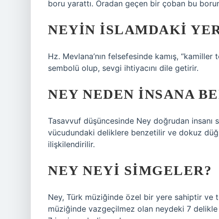
boru yarattı. Oradan geçen bir çoban bu borun
NEYIN İSLAMDAKI YER
Hz. Mevlana’nın felsefesinde kamış, “kamiller 
sembolü olup, sevgi ihtiyacını dile getirir.
NEY NEDEN INSANA BE
Tasavvuf düşüncesinde Ney doğrudan insanı sem
vücudundaki deliklere benzetilir ve dokuz düğ
ilişkilendirilir.
NEY NEYI SIMGELER?
Ney, Türk müziğinde özel bir yere sahiptir ve 
müziğinde vazgeçilmez olan neydeki 7 delikle de