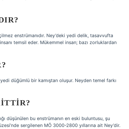
DIR?
ilmez enstrümanıdır. Ney’deki yedi delik, tasavvufta
insanı temsil eder. Mükemmel insan; bazı zorluklardan
R?
a yedi düğümlü bir kamıştan oluşur. Neyden temel farkı
ITTIR?
ğı düşünülen bu enstrümanın en eski buluntusu, şu
zesi’nde sergilenen MÖ 3000-2800 yıllarına ait Ney’dir.