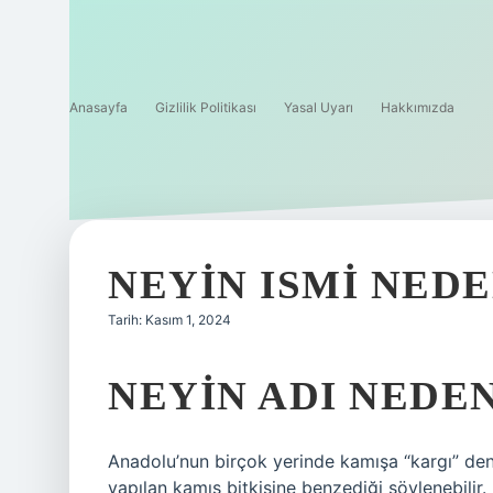
Anasayfa
Gizlilik Politikası
Yasal Uyarı
Hakkımızda
NEYIN ISMI NED
Tarih: Kasım 1, 2024
NEYIN ADI NEDE
Anadolu’nun birçok yerinde kamışa “kargı” den
yapılan kamış bitkisine benzediği söylenebilir.