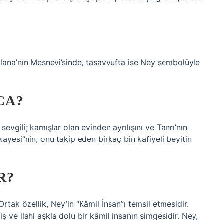
vlana’nın Mesnevi’sinde, tasavvufta ise Ney sembolüyle
CA?
sevgili; kamışlar olan evinden ayrılışını ve Tanrı’nın
ikayesi”nin, onu takip eden birkaç bin kafiyeli beyitin
R?
Ortak özellik, Ney’in “Kâmil İnsan”ı temsil etmesidir.
ve ilahi aşkla dolu bir kâmil insanın simgesidir. Ney,