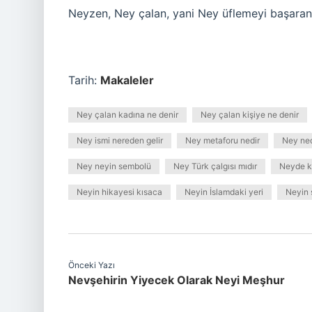
Neyzen, Ney çalan, yani Ney üflemeyi başaran 
Tarih:
Makaleler
Ney çalan kadına ne denir
Ney çalan kişiye ne denir
Ney ismi nereden gelir
Ney metaforu nedir
Ney ned
Ney neyin sembolü
Ney Türk çalgısı mıdır
Neyde k
Neyin hikayesi kısaca
Neyin İslamdaki yeri
Neyin s
Önceki Yazı
Nevşehirin Yiyecek Olarak Neyi Meşhur