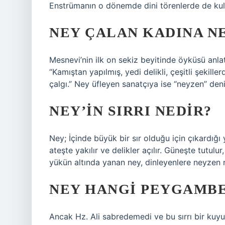
Enstrümanın o dönemde dini törenlerde de kull
NEY ÇALAN KADINA NE
Mesnevi’nin ilk on sekiz beyitinde öyküsü anlat
“Kamıştan yapılmış, yedi delikli, çeşitli şekille
çalgı.” Ney üfleyen sanatçıya ise “neyzen” deni
NEY’IN SIRRI NEDIR?
Ney; İçinde büyük bir sır olduğu için çıkardığı 
ateşte yakılır ve delikler açılır. Güneşte tutul
yükün altında yanan ney, dinleyenlere neyzen ne
NEY HANGI PEYGAMB
Ancak Hz. Ali sabredemedi ve bu sırrı bir kuyu