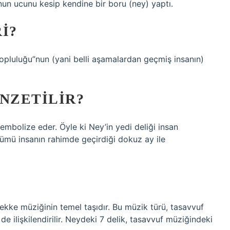
un ucunu kesip kendine bir boru (ney) yaptı.
I?
topluluğu”nun (yani belli aşamalardan geçmiş insanın)
NZETILIR?
bolize eder. Öyle ki Ney’in yedi deliği insan
ümü insanın rahimde geçirdiği dokuz ay ile
tekke müziğinin temel taşıdır. Bu müzik türü, tasavvuf
 ilişkilendirilir. Neydeki 7 delik, tasavvuf müziğindeki