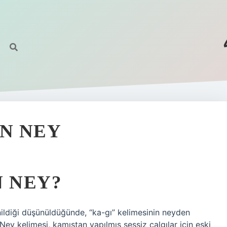
EN NEY
N NEY?
ildiği düşünüldüğünde, “ka-gı” kelimesinin neyden
 Ney kelimesi, kamıştan yapılmış sessiz çalgılar için eski