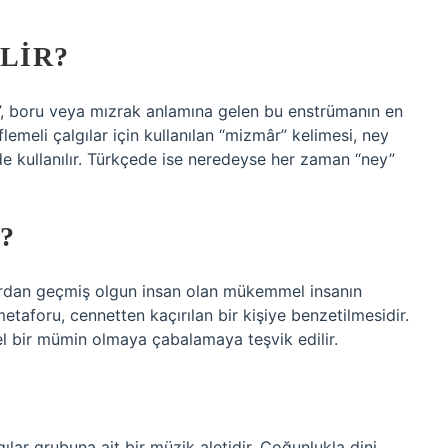
LIR?
, boru veya mızrak anlamına gelen bu enstrümanın en
emeli çalgılar için kullanılan “mizmâr” kelimesi, ney
 de kullanılır. Türkçede ise neredeyse her zaman “ney”
?
lardan geçmiş olgun insan olan mükemmel insanın
metaforu, cennetten kaçırılan bir kişiye benzetilmesidir.
l bir mümin olmaya çabalamaya teşvik edilir.
lar grubuna ait bir müzik aletidir. Çoğunlukla dini