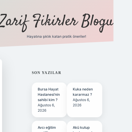
Zarif Fikirler Blogu
Hayatına şıklık katan pratik öneriler!
hiltonbet güncel
tulipbet giriş
SIDEBAR
SON YAZILAR
Bursa Hayat
Kuka neden
Hastanesi’nin
kararmaz ?
sahibi kim ?
Ağustos 6,
Ağustos 6,
2026
2026
Avcı eğitim
Akü kutup