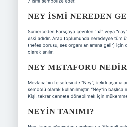
7 ismi sembolize eder.
NEY ISMI NEREDEN GE
Sümerceden Farsçaya çevrilen “nâ” veya “nay”
eski adıdır. Arap toplumunda neredeyse tüm üfl
(nefes borusu, ses organı anlamına gelir) için
olarak anılır.
NEY METAFORU NEDIR
Mevlana’nın felsefesinde “Ney”, belirli aşama
sembolü olarak kullanılmıştır. “Ney”in başlıca 
Kişi, tekrar cennete dönebilmek için mükemme
NEYIN TANIMI?
Ney, kamış ağacından yapılmış ve üflemeli çalgı