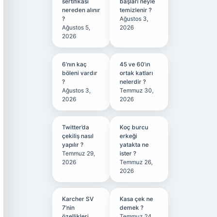
sertifikası
başları neyle
nereden alınır
temizlenir ?
?
Ağustos 3,
Ağustos 5,
2026
2026
6’nın kaç
45 ve 60’ın
böleni vardır
ortak katları
?
nelerdir ?
Ağustos 3,
Temmuz 30,
2026
2026
Twitter’da
Koç burcu
çekiliş nasıl
erkeği
yapılır ?
yatakta ne
Temmuz 29,
ister ?
2026
Temmuz 26,
2026
Karcher SV
Kasa çek ne
7’nin
demek ?
özellikleri
Temmuz 24,