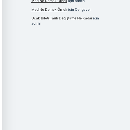
Med Ne Demek Örnek
için
admin
Med Ne Demek Örnek
için
Cengaver
Uçak Bileti Tarih Değiştirme Ne Kadar
için
admin