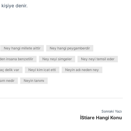
kişiye denir.
Ney hangi millete aittir
Ney hangi peygamberdir
en insana benzetilir
Ney neyi simgeler
Ney neyi temsil eder
aç delik var
Neyi kim icat etti
Neyin adı neden ney
ırrı nedir
Neyin tanımı
Sonraki Yazı
İStiare Hangi Konu