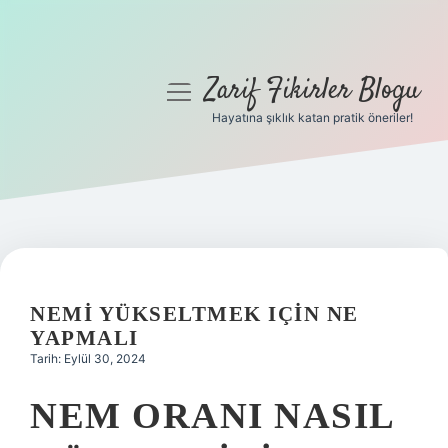
Zarif Fikirler Blogu
menüyü
aç
Hayatına şıklık katan pratik öneriler!
Anasayfa
Gizlilik Politikası
Yasal Uyarı
Hakkımızda
NEMI YÜKSELTMEK IÇIN NE
YAPMALI
Tarih: Eylül 30, 2024
NEM ORANI NASIL