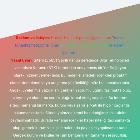
onbet güncel
tulipbet giriş
Reklam ve İletişim:
E-mail:
backlinkpaneli@gmail.com
Teams:
forumhizmeti@gmail.com
Whatsapp: 0262 606 0 726
Telegram:
@karabul
Yasal Uyarı:
Sitemiz, 5651 Sayılı Kanun gereğince Bilgi Teknolojileri
ve İletişim Kurumu (BTK) tarafından onaylanmış bir Yer Sağlayıcı
olarak hizmet vermektedir. Bu nedenle, sitedeki içerikleri proaktif
olarak denetleme veya araştırma yükümlülüğümüz bulunmamaktadır.
Ancak, üyelerimiz yazdıkları içeriklerin sorumluluğunu taşımakta olup,
siteye üye olarak bu sorumluluğu kabul etmiş sayılırlar. Bu internet
sitesi, herhangi bir marka, kurum veya şahıs şirketi ile hiçbir bağlantısı
bulunmamaktadır. Sitede yalnızca kendi hazırladığımız makaleler
paylaşılmaktadır. Burada yer alan içerikler haber niteliği taşımamakta
olup, gerçek kurum ve kişiler hakkında paylaşım yapılmamaktadır.
Gerçek kurum ve kişiler ile isim benzerlikleri tamamen tesadüfidir.