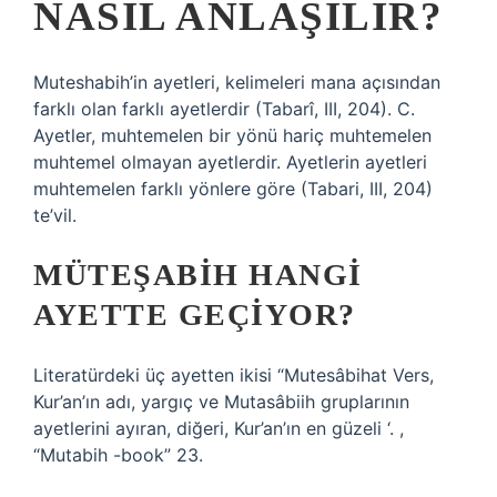
NASIL ANLAŞILIR?
Muteshabih’in ayetleri, kelimeleri mana açısından
farklı olan farklı ayetlerdir (Tabarî, III, 204). C.
Ayetler, muhtemelen bir yönü hariç muhtemelen
muhtemel olmayan ayetlerdir. Ayetlerin ayetleri
muhtemelen farklı yönlere göre (Tabari, III, 204)
te’vil.
MÜTEŞABIH HANGI
AYETTE GEÇIYOR?
Literatürdeki üç ayetten ikisi “Mutesâbihat Vers,
Kur’an’ın adı, yargıç ve Mutasâbiih gruplarının
ayetlerini ayıran, diğeri, Kur’an’ın en güzeli ‘. ,
“Mutabih -book” 23.