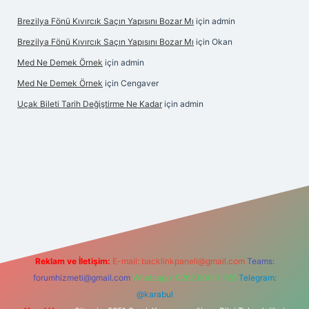
Brezilya Fönü Kıvırcık Saçın Yapısını Bozar Mı
için
admin
Brezilya Fönü Kıvırcık Saçın Yapısını Bozar Mı
için
Okan
Med Ne Demek Örnek
için
admin
Med Ne Demek Örnek
için
Cengaver
Uçak Bileti Tarih Değiştirme Ne Kadar
için
admin
onbet güncel
tulipbet giriş
Reklam ve İletişim:
E-mail:
backlinkpaneli@gmail.com
Teams:
forumhizmeti@gmail.com
Whatsapp: 0262 606 0 726
Telegram:
@karabul