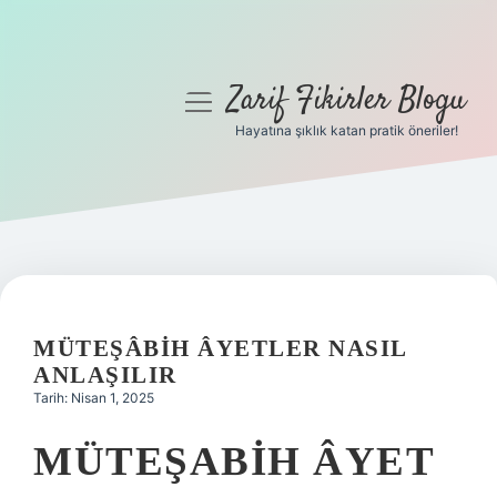
Zarif Fikirler Blogu
menüyü
aç
Hayatına şıklık katan pratik öneriler!
Anasayfa
Gizlilik Politikası
Yasal Uyarı
Hakkımızda
MÜTEŞÂBIH ÂYETLER NASIL
ANLAŞILIR
Tarih: Nisan 1, 2025
MÜTEŞABIH ÂYET