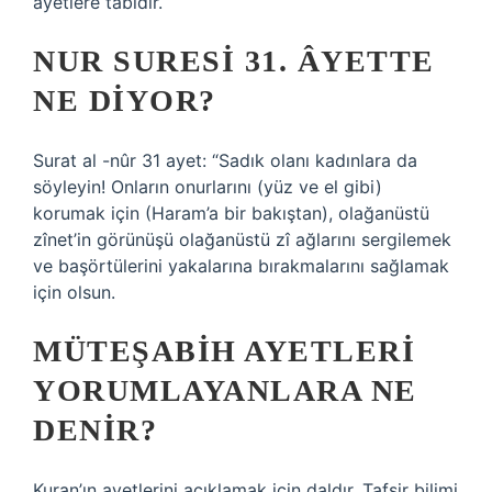
ayetlere tabidir.
NUR SURESI 31. ÂYETTE
NE DIYOR?
Surat al -nûr 31 ayet: “Sadık olanı kadınlara da
söyleyin! Onların onurlarını (yüz ve el gibi)
korumak için (Haram’a bir bakıştan), olağanüstü
zînet’in görünüşü olağanüstü zî ağlarını sergilemek
ve başörtülerini yakalarına bırakmalarını sağlamak
için olsun.
MÜTEŞABIH AYETLERI
YORUMLAYANLARA NE
DENIR?
Kuran’ın ayetlerini açıklamak için daldır. Tafsir bilimi