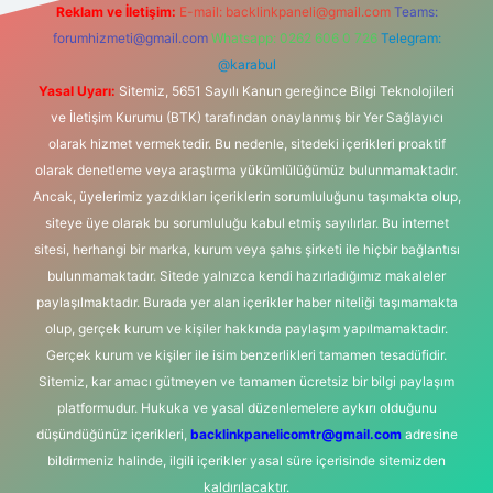
Reklam ve İletişim:
E-mail:
backlinkpaneli@gmail.com
Teams:
forumhizmeti@gmail.com
Whatsapp: 0262 606 0 726
Telegram:
@karabul
Yasal Uyarı:
Sitemiz, 5651 Sayılı Kanun gereğince Bilgi Teknolojileri
ve İletişim Kurumu (BTK) tarafından onaylanmış bir Yer Sağlayıcı
olarak hizmet vermektedir. Bu nedenle, sitedeki içerikleri proaktif
olarak denetleme veya araştırma yükümlülüğümüz bulunmamaktadır.
Ancak, üyelerimiz yazdıkları içeriklerin sorumluluğunu taşımakta olup,
siteye üye olarak bu sorumluluğu kabul etmiş sayılırlar. Bu internet
sitesi, herhangi bir marka, kurum veya şahıs şirketi ile hiçbir bağlantısı
bulunmamaktadır. Sitede yalnızca kendi hazırladığımız makaleler
paylaşılmaktadır. Burada yer alan içerikler haber niteliği taşımamakta
olup, gerçek kurum ve kişiler hakkında paylaşım yapılmamaktadır.
Gerçek kurum ve kişiler ile isim benzerlikleri tamamen tesadüfidir.
Sitemiz, kar amacı gütmeyen ve tamamen ücretsiz bir bilgi paylaşım
platformudur. Hukuka ve yasal düzenlemelere aykırı olduğunu
düşündüğünüz içerikleri,
backlinkpanelicomtr@gmail.com
adresine
bildirmeniz halinde, ilgili içerikler yasal süre içerisinde sitemizden
kaldırılacaktır.