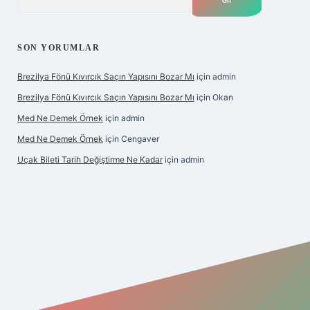
SON YORUMLAR
Brezilya Fönü Kıvırcık Saçın Yapısını Bozar Mı
için
admin
Brezilya Fönü Kıvırcık Saçın Yapısını Bozar Mı
için
Okan
Med Ne Demek Örnek
için
admin
Med Ne Demek Örnek
için
Cengaver
Uçak Bileti Tarih Değiştirme Ne Kadar
için
admin
nbet güncel
tulipbet giriş