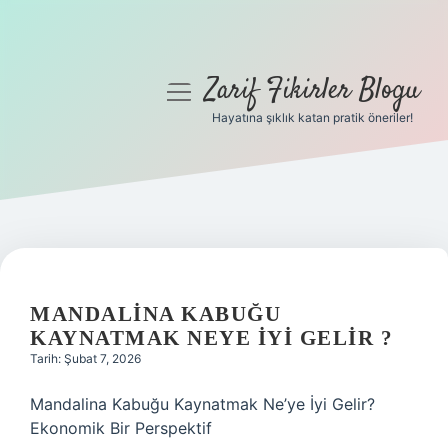
Zarif Fikirler Blogu
menüyü
aç
Hayatına şıklık katan pratik öneriler!
Anasayfa
Gizlilik Politikası
Yasal Uyarı
Hakkımızda
MANDALINA KABUĞU
KAYNATMAK NEYE IYI GELIR ?
Tarih: Şubat 7, 2026
Mandalina Kabuğu Kaynatmak Ne’ye İyi Gelir?
Ekonomik Bir Perspektif