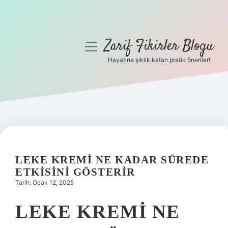
Zarif Fikirler Blogu
menüyü
aç
Hayatına şıklık katan pratik öneriler!
Anasayfa
Gizlilik Politikası
Yasal Uyarı
Hakkımızda
LEKE KREMI NE KADAR SÜREDE
ETKISINI GÖSTERIR
Tarih: Ocak 12, 2025
LEKE KREMI NE