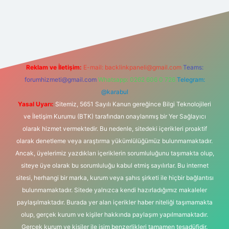
nbet güncel
tulipbet giriş
Reklam ve İletişim:
E-mail:
backlinkpaneli@gmail.com
Teams:
forumhizmeti@gmail.com
Whatsapp: 0262 606 0 726
Telegram:
@karabul
Yasal Uyarı:
Sitemiz, 5651 Sayılı Kanun gereğince Bilgi Teknolojileri
ve İletişim Kurumu (BTK) tarafından onaylanmış bir Yer Sağlayıcı
olarak hizmet vermektedir. Bu nedenle, sitedeki içerikleri proaktif
olarak denetleme veya araştırma yükümlülüğümüz bulunmamaktadır.
Ancak, üyelerimiz yazdıkları içeriklerin sorumluluğunu taşımakta olup,
siteye üye olarak bu sorumluluğu kabul etmiş sayılırlar. Bu internet
sitesi, herhangi bir marka, kurum veya şahıs şirketi ile hiçbir bağlantısı
bulunmamaktadır. Sitede yalnızca kendi hazırladığımız makaleler
paylaşılmaktadır. Burada yer alan içerikler haber niteliği taşımamakta
olup, gerçek kurum ve kişiler hakkında paylaşım yapılmamaktadır.
Gerçek kurum ve kişiler ile isim benzerlikleri tamamen tesadüfidir.