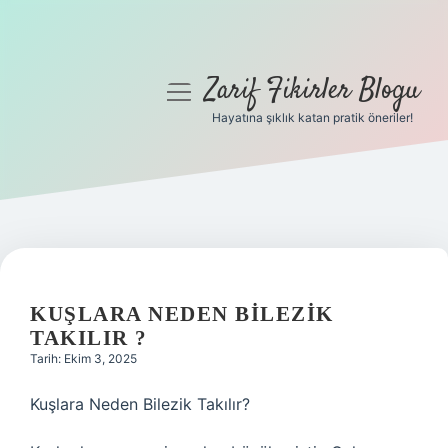
Zarif Fikirler Blogu
menüyü
aç
Hayatına şıklık katan pratik öneriler!
Anasayfa
Gizlilik Politikası
Yasal Uyarı
Hakkımızda
KUŞLARA NEDEN BILEZIK
TAKILIR ?
Tarih: Ekim 3, 2025
Kuşlara Neden Bilezik Takılır?