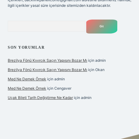
ilgili içerikler yasal süre içerisinde sitemizden kaldırılacaktır.
Arama
SON YORUMLAR
Brezilya Fönü Kıvırcık Saçın Yapısını Bozar Mı
için
admin
Brezilya Fönü Kıvırcık Saçın Yapısını Bozar Mı
için
Okan
Med Ne Demek Örnek
için
admin
Med Ne Demek Örnek
için
Cengaver
Uçak Bileti Tarih Değiştirme Ne Kadar
için
admin
hiltonbet güncel
tulipbet giriş