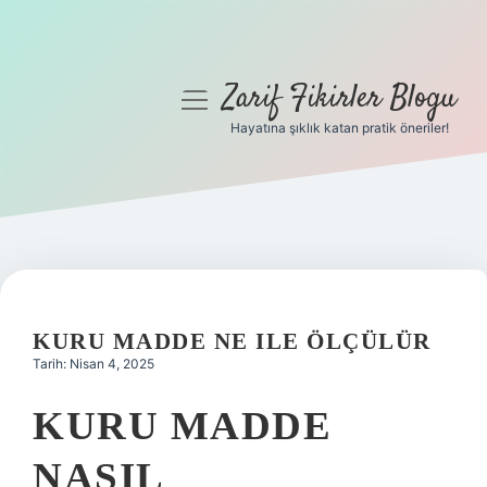
Zarif Fikirler Blogu
menüyü
aç
Hayatına şıklık katan pratik öneriler!
Anasayfa
Gizlilik Politikası
Yasal Uyarı
Hakkımızda
KURU MADDE NE ILE ÖLÇÜLÜR
Tarih: Nisan 4, 2025
KURU MADDE
NASIL