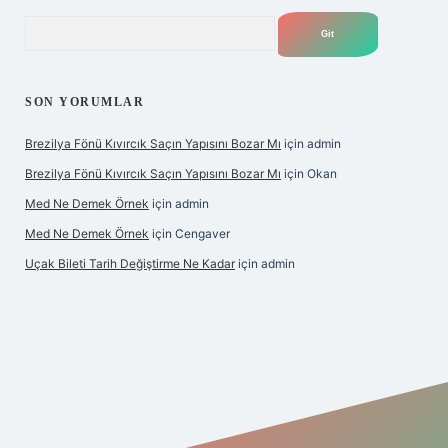
Arama
SON YORUMLAR
Brezilya Fönü Kıvırcık Saçın Yapısını Bozar Mı
için
admin
Brezilya Fönü Kıvırcık Saçın Yapısını Bozar Mı
için
Okan
Med Ne Demek Örnek
için
admin
Med Ne Demek Örnek
için
Cengaver
Uçak Bileti Tarih Değiştirme Ne Kadar
için
admin
hiltonbet güncel
tulipbet giriş