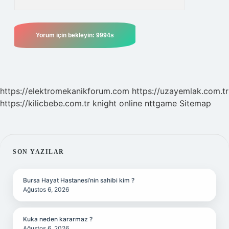
https://elektromekanikforum.com
https://uzayemlak.com.tr
https://kilicbebe.com.tr
knight online
nttgame
Sitemap
SIDEBAR
SON YAZILAR
Bursa Hayat Hastanesi’nin sahibi kim ?
Ağustos 6, 2026
Kuka neden kararmaz ?
Ağustos 6, 2026