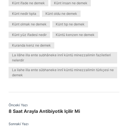
Künt ifade ne demek
Künt insan ne demek
Künt nedir tıpta
Künt oldu ne demek
Künt olmak ne demek
Künt tıp ne demek
Künt yüz ifadesi nedir
Küntü kenzen ne demek
Kuranda kenz ne demek
La ilâhe illa ente subhâneke innî küntü minezzalimin faziletleri
nelerdir
La ilahe illa ente sübhaneke innî küntü minezzalimin türkçesi ne
demek
Önceki Yazı
8 Saat Arayla Antibiyotik Içilir Mi
Sonraki Yazı