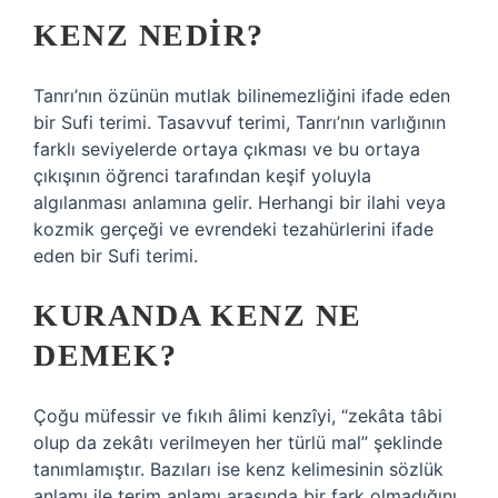
KENZ NEDIR?
Tanrı’nın özünün mutlak bilinemezliğini ifade eden
bir Sufi terimi. Tasavvuf terimi, Tanrı’nın varlığının
farklı seviyelerde ortaya çıkması ve bu ortaya
çıkışının öğrenci tarafından keşif yoluyla
algılanması anlamına gelir. Herhangi bir ilahi veya
kozmik gerçeği ve evrendeki tezahürlerini ifade
eden bir Sufi terimi.
KURANDA KENZ NE
DEMEK?
Çoğu müfessir ve fıkıh âlimi kenzîyi, “zekâta tâbi
olup da zekâtı verilmeyen her türlü mal” şeklinde
tanımlamıştır. Bazıları ise kenz kelimesinin sözlük
anlamı ile terim anlamı arasında bir fark olmadığını,