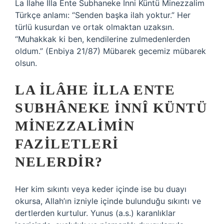
La İlahe İlla Ente Subhaneke İnni Küntü Minezzalim
Türkçe anlamı: “Senden başka ilah yoktur.” Her
türlü kusurdan ve ortak olmaktan uzaksın.
“Muhakkak ki ben, kendilerine zulmedenlerden
oldum.” (Enbiya 21/87) Mübarek gecemiz mübarek
olsun.
LA ILÂHE ILLA ENTE
SUBHÂNEKE INNÎ KÜNTÜ
MINEZZALIMIN
FAZILETLERI
NELERDIR?
Her kim sıkıntı veya keder içinde ise bu duayı
okursa, Allah’ın izniyle içinde bulunduğu sıkıntı ve
dertlerden kurtulur. Yunus (a.s.) karanlıklar