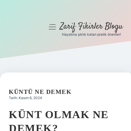
Zarif Fikirler Blogu
menüyü
aç
Hayatına şıklık katan pratik öneriler!
Anasayfa
Gizlilik Politikası
Yasal Uyarı
Hakkımızda
KÜNTÜ NE DEMEK
Tarih: Kasım 6, 2024
KÜNT OLMAK NE
DEMEK?