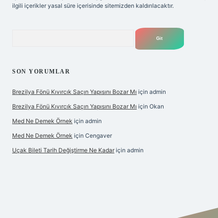
ilgili içerikler yasal süre içerisinde sitemizden kaldırılacaktır.
Arama
SON YORUMLAR
Brezilya Fönü Kıvırcık Saçın Yapısını Bozar Mı
için
admin
Brezilya Fönü Kıvırcık Saçın Yapısını Bozar Mı
için
Okan
Med Ne Demek Örnek
için
admin
Med Ne Demek Örnek
için
Cengaver
Uçak Bileti Tarih Değiştirme Ne Kadar
için
admin
onbet güncel
tulipbet giriş