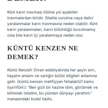
Künt karın travması ölüme yol açabilen
travmalardan biridir. Silahla vurulma veya delici
yaralanmalar karın travmasına neden olabilir. Künt
karın yaralanmaları, karın bütünlüğü bozulmamış
olsa bile karın içi yaralanmaya neden olur.
KÜNTÜ KENZEN NE
DEMEK?
Kūntü Kenzeñ: Divan edebiyatında her şeyin sırrı,
hayatın anlamı ve varlığın bütün bilgileri anlamına
gelir. (küntü kenzen mahfiyyen fehalaktü’l kamu
liya’rifûnî.): “Ben gizli bir hazine idim, görülmek ve
bilinmek istedim, bu yüzden dünyayı yarattım.”
manasındaki kudsî hadis.