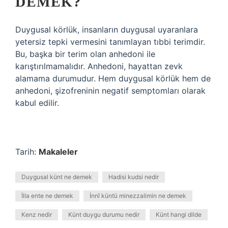
DEMEK?
Duygusal körlük, insanların duygusal uyaranlara
yetersiz tepki vermesini tanımlayan tıbbi terimdir.
Bu, başka bir terim olan anhedoni ile
karıştırılmamalıdır. Anhedoni, hayattan zevk
alamama durumudur. Hem duygusal körlük hem de
anhedoni, şizofreninin negatif semptomları olarak
kabul edilir.
Tarih:
Makaleler
Duygusal künt ne demek
Hadisi kudsi nedir
İlla ente ne demek
İnnî küntü minezzalimin ne demek
Kenz nedir
Künt duygu durumu nedir
Künt hangi dilde