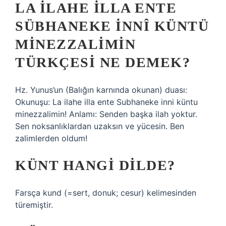
LA ILAHE ILLA ENTE
SÜBHANEKE INNÎ KÜNTÜ
MINEZZALIMIN
TÜRKÇESI NE DEMEK?
Hz. Yunus’un (Balığın karnında okunan) duası:
Okunuşu: La ilahe illa ente Subhaneke inni küntu
minezzalimin! Anlamı: Senden başka ilah yoktur.
Sen noksanlıklardan uzaksın ve yücesin. Ben
zalimlerden oldum!
KÜNT HANGI DILDE?
Farsça kund (=sert, donuk; cesur) kelimesinden
türemiştir.