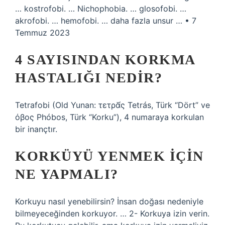
… kostrofobi. … Nichophobia. … glosofobi. …
akrofobi. … hemofobi. … daha fazla unsur … • 7
Temmuz 2023
4 SAYISINDAN KORKMA
HASTALIĞI NEDIR?
Tetrafobi (Old Yunan: τετρᾰ́ς Tetrás, Türk “Dört” ve
όβος Phóbos, Türk “Korku”), 4 numaraya korkulan
bir inançtır.
KORKÜYÜ YENMEK IÇIN
NE YAPMALI?
Korkuyu nasıl yenebilirsin? İnsan doğası nedeniyle
bilmeyeceğinden korkuyor. … 2- Korkuya izin verin.