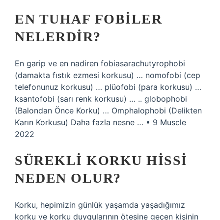
EN TUHAF FOBILER
NELERDIR?
En garip ve en nadiren fobiasarachutyrophobi
(damakta fıstık ezmesi korkusu) … nomofobi (cep
telefonunuz korkusu) … plüofobi (para korkusu) …
ksantofobi (sarı renk korkusu) … .. globophobi
(Balondan Önce Korku) … Omphalophobi (Delikten
Karın Korkusu) Daha fazla nesne … • 9 Muscle
2022
SÜREKLI KORKU HISSI
NEDEN OLUR?
Korku, hepimizin günlük yaşamda yaşadığımız
korku ve korku duygularının ötesine geçen kişinin