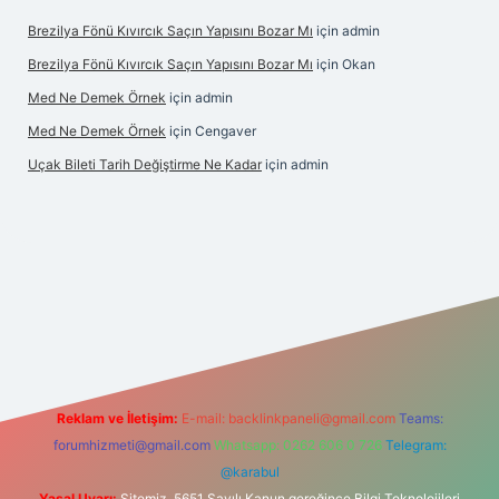
Brezilya Fönü Kıvırcık Saçın Yapısını Bozar Mı
için
admin
Brezilya Fönü Kıvırcık Saçın Yapısını Bozar Mı
için
Okan
Med Ne Demek Örnek
için
admin
Med Ne Demek Örnek
için
Cengaver
Uçak Bileti Tarih Değiştirme Ne Kadar
için
admin
lipbet giriş
Reklam ve İletişim:
E-mail:
backlinkpaneli@gmail.com
Teams:
forumhizmeti@gmail.com
Whatsapp: 0262 606 0 726
Telegram:
@karabul
Yasal Uyarı:
Sitemiz, 5651 Sayılı Kanun gereğince Bilgi Teknolojileri