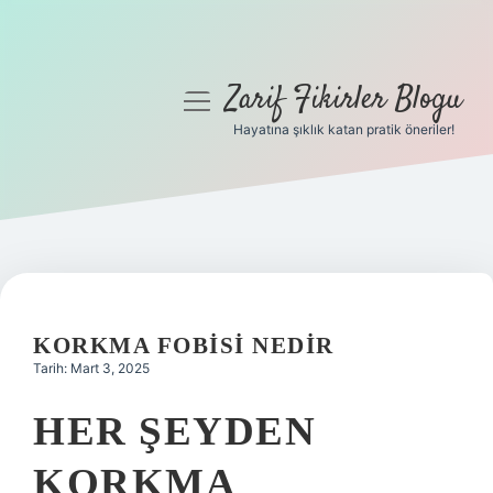
Zarif Fikirler Blogu
menüyü
aç
Hayatına şıklık katan pratik öneriler!
Anasayfa
Gizlilik Politikası
Yasal Uyarı
Hakkımızda
KORKMA FOBISI NEDIR
Tarih: Mart 3, 2025
HER ŞEYDEN
KORKMA