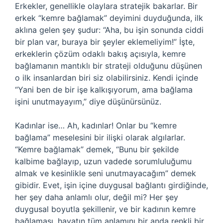
Erkekler, genellikle olaylara stratejik bakarlar. Bir
erkek “kemre bağlamak” deyimini duyduğunda, ilk
aklına gelen şey şudur: “Aha, bu işin sonunda ciddi
bir plan var, buraya bir şeyler eklemeliyim!” İşte,
erkeklerin çözüm odaklı bakış açısıyla, kemre
bağlamanın mantıklı bir strateji olduğunu düşünen
o ilk insanlardan biri siz olabilirsiniz. Kendi içinde
“Yani ben de bir işe kalkışıyorum, ama bağlama
işini unutmayayım,” diye düşünürsünüz.
Kadınlar ise… Ah, kadınlar! Onlar bu “kemre
bağlama” meselesini bir ilişki olarak algılarlar.
“Kemre bağlamak” demek, “Bunu bir şekilde
kalbime bağlayıp, uzun vadede sorumluluğumu
almak ve kesinlikle seni unutmayacağım” demek
gibidir. Evet, işin içine duygusal bağlantı girdiğinde,
her şey daha anlamlı olur, değil mi? Her şey
duygusal boyutla şekillenir, ve bir kadının kemre
bağlaması, hayatın tüm anlamını bir anda renkli bir