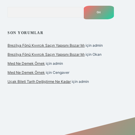
Arama
SON YORUMLAR
Brezilya Fönü Kıvırcık Saçın Yapısını Bozar Mı
için
admin
Brezilya Fönü Kıvırcık Saçın Yapısını Bozar Mı
için
Okan
Med Ne Demek Örnek
için
admin
Med Ne Demek Örnek
için
Cengaver
Uçak Bileti Tarih Değiştirme Ne Kadar
için
admin
riş