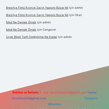
Brezilya Fönü Kıvırcık Saçın Yapısını Bozar Mı
için
admin
Brezilya Fönü Kıvırcık Saçın Yapısını Bozar Mı
için
Okan
Med Ne Demek Örnek
için
admin
Med Ne Demek Örnek
için
Cengaver
Uçak Bileti Tarih Değiştirme Ne Kadar
için
admin
ltonbet güncel
tulipbet giriş
Reklam ve İletişim:
E-mail:
backlinkpaneli@gmail.com
Teams:
forumhizmeti@gmail.com
Whatsapp: 0262 606 0 726
Telegram:
@karabul