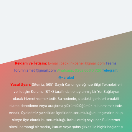
nbet güncel
tulipbet giriş
Reklam ve İletişim:
E-mail:
backlinkpaneli@gmail.com
Teams:
forumhizmeti@gmail.com
Whatsapp: 0262 606 0 726
Telegram:
@karabul
Yasal Uyarı:
Sitemiz, 5651 Sayılı Kanun gereğince Bilgi Teknolojileri
ve İletişim Kurumu (BTK) tarafından onaylanmış bir Yer Sağlayıcı
olarak hizmet vermektedir. Bu nedenle, sitedeki içerikleri proaktif
olarak denetleme veya araştırma yükümlülüğümüz bulunmamaktadır.
Ancak, üyelerimiz yazdıkları içeriklerin sorumluluğunu taşımakta olup,
siteye üye olarak bu sorumluluğu kabul etmiş sayılırlar. Bu internet
sitesi, herhangi bir marka, kurum veya şahıs şirketi ile hiçbir bağlantısı