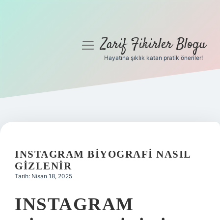
Zarif Fikirler Blogu
menüyü
aç
Hayatına şıklık katan pratik öneriler!
Anasayfa
Gizlilik Politikası
Yasal Uyarı
Hakkımızda
INSTAGRAM BIYOGRAFI NASIL
GIZLENIR
Tarih: Nisan 18, 2025
INSTAGRAM