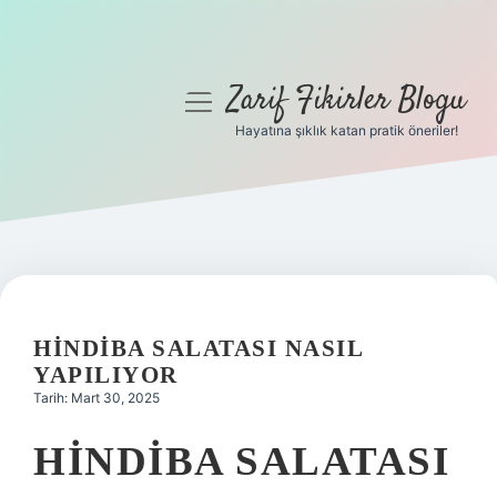
Zarif Fikirler Blogu
menüyü
aç
Hayatına şıklık katan pratik öneriler!
Anasayfa
Gizlilik Politikası
Yasal Uyarı
Hakkımızda
HINDIBA SALATASI NASIL
YAPILIYOR
Tarih: Mart 30, 2025
HINDIBA SALATASI