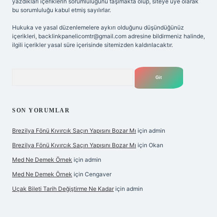
yazdıkları içeriklerin sorumluluğunu taşımakta olup, siteye üye olarak
bu sorumluluğu kabul etmiş sayılırlar.
Hukuka ve yasal düzenlemelere aykırı olduğunu düşündüğünüz
içerikleri,
backlinkpanelicomtr@gmail.com
adresine bildirmeniz halinde,
ilgili içerikler yasal süre içerisinde sitemizden kaldırılacaktır.
Arama
SON YORUMLAR
Brezilya Fönü Kıvırcık Saçın Yapısını Bozar Mı
için
admin
Brezilya Fönü Kıvırcık Saçın Yapısını Bozar Mı
için
Okan
Med Ne Demek Örnek
için
admin
Med Ne Demek Örnek
için
Cengaver
Uçak Bileti Tarih Değiştirme Ne Kadar
için
admin