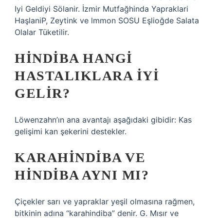
Iyi Geldiyi Sölanir. İzmir Mutfağhinda Yapraklari
HaşlaniP, Zeytink ve lmmon SOSU Eşlioğde ​​Salata
Olalar Tüketilir.
HINDIBA HANGI
HASTALIKLARA IYI
GELIR?
Löwenzahn’ın ana avantajı aşağıdaki gibidir: Kas
gelişimi kan şekerini destekler.
KARAHINDIBA VE
HINDIBA AYNI MI?
Çiçekler sarı ve yapraklar yeşil olmasına rağmen,
bitkinin adına “karahindiba” denir. G. Mısır ve