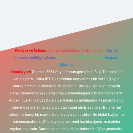
onbet güncel
tulipbet giriş
Reklam ve İletişim:
E-mail:
backlinkpaneli@gmail.com
Teams:
forumhizmeti@gmail.com
Whatsapp: 0262 606 0 726
Telegram:
@karabul
Yasal Uyarı:
Sitemiz, 5651 Sayılı Kanun gereğince Bilgi Teknolojileri
ve İletişim Kurumu (BTK) tarafından onaylanmış bir Yer Sağlayıcı
olarak hizmet vermektedir. Bu nedenle, sitedeki içerikleri proaktif
olarak denetleme veya araştırma yükümlülüğümüz bulunmamaktadır.
Ancak, üyelerimiz yazdıkları içeriklerin sorumluluğunu taşımakta olup,
siteye üye olarak bu sorumluluğu kabul etmiş sayılırlar. Bu internet
sitesi, herhangi bir marka, kurum veya şahıs şirketi ile hiçbir bağlantısı
bulunmamaktadır. Sitede yalnızca kendi hazırladığımız makaleler
paylaşılmaktadır. Burada yer alan içerikler haber niteliği taşımamakta