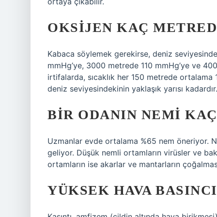
ortaya çıkabilir.
OKSIJEN KAÇ METRED
Kabaca söylemek gerekirse, deniz seviyesind
mmHg’ye, 3000 metrede 110 mmHg’ye ve 4000
irtifalarda, sıcaklık her 150 metrede ortalama 
deniz seviyesindekinin yaklaşık yarısı kadardır
BIR ODANIN NEMI KA
Uzmanlar evde ortalama %65 nem öneriyor. Ne
geliyor. Düşük nemli ortamların virüsler ve bak
ortamların ise akarlar ve mantarların çoğalmas
YÜKSEK HAVA BASINCI
Kaşıntı, amfizem (cildin altında hava birikmesi