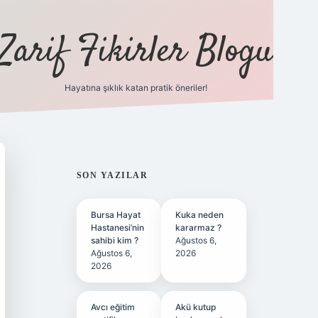
Zarif Fikirler Blogu
Hayatına şıklık katan pratik öneriler!
hiltonbet günc
SIDEBAR
SON YAZILAR
Bursa Hayat
Kuka neden
Hastanesi’nin
kararmaz ?
sahibi kim ?
Ağustos 6,
Ağustos 6,
2026
2026
Avcı eğitim
Akü kutup