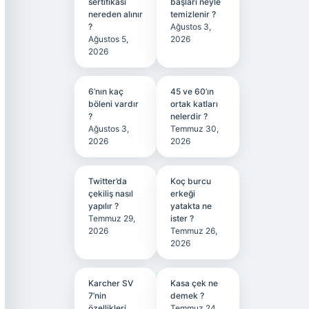
sertifikası
başları neyle
nereden alınır
temizlenir ?
?
Ağustos 3,
Ağustos 5,
2026
2026
6’nın kaç
45 ve 60’ın
böleni vardır
ortak katları
?
nelerdir ?
Ağustos 3,
Temmuz 30,
2026
2026
Twitter’da
Koç burcu
çekiliş nasıl
erkeği
yapılır ?
yatakta ne
Temmuz 29,
ister ?
2026
Temmuz 26,
2026
Karcher SV
Kasa çek ne
7’nin
demek ?
özellikleri
Temmuz 24,