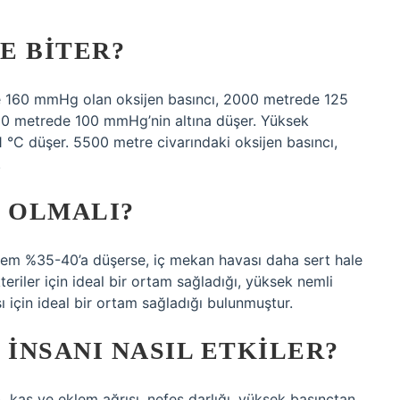
E BITER?
e 160 mmHg olan oksijen basıncı, 2000 metrede 125
 metrede 100 mmHg’nin altına düşer. Yüksek
1 °C düşer. 5500 metre civarındaki oksijen basıncı,
.
Ç OLMALI?
m %35-40’a düşerse, iç mekan havası daha sert hale
teriler için ideal bir ortam sağladığı, yüksek nemli
ı için ideal bir ortam sağladığı bulunmuştur.
 INSANI NASIL ETKILER?
), kas ve eklem ağrısı, nefes darlığı, yüksek basınçtan