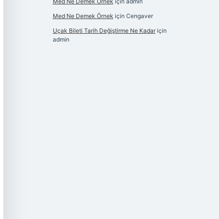
Med Ne Demek Örnek
için
admin
Med Ne Demek Örnek
için
Cengaver
Uçak Bileti Tarih Değiştirme Ne Kadar
için
admin