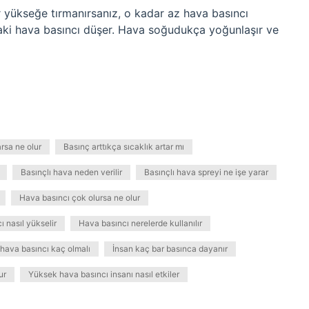
r yükseğe tırmanırsanız, o kadar az hava basıncı
daki hava basıncı düşer. Hava soğudukça yoğunlaşır ve
rsa ne olur
Basınç arttıkça sıcaklık artar mı
Basınçlı hava neden verilir
Basınçlı hava spreyi ne işe yarar
Hava basıncı çok olursa ne olur
 nasıl yükselir
Hava basıncı nerelerde kullanılır
l hava basıncı kaç olmalı
İnsan kaç bar basınca dayanır
ur
Yüksek hava basıncı insanı nasıl etkiler