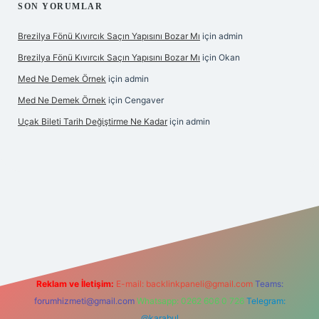
SON YORUMLAR
Brezilya Fönü Kıvırcık Saçın Yapısını Bozar Mı
için
admin
Brezilya Fönü Kıvırcık Saçın Yapısını Bozar Mı
için
Okan
Med Ne Demek Örnek
için
admin
Med Ne Demek Örnek
için
Cengaver
Uçak Bileti Tarih Değiştirme Ne Kadar
için
admin
onbet güncel
tulipbet giriş
Reklam ve İletişim:
E-mail:
backlinkpaneli@gmail.com
Teams:
forumhizmeti@gmail.com
Whatsapp: 0262 606 0 726
Telegram:
@karabul