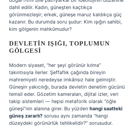
doğal ritmi bile patriyarkal bir ideolojinin düzenine
dahil edilir. Kadın, güneşten kaçtıkça
görünmezleşir; erkek, güneşe maruz kaldıkça güç
kazanır. Bu durumda soru şudur: Kim ışığın sahibi,
kim gölgenin mahkûmudur?
DEVLETIN IŞIĞI, TOPLUMUN
GÖLGESI
Modern siyaset, “her şeyi görünür kılma”
takıntısıyla ilerler. Şeffaflık çağında bireyin
mahremiyeti neredeyse imkânsız hale gelmiştir.
Güneşin yakıcılığı, burada devletin denetim gücünü
temsil eder. Gözetim kameraları, dijital izler, veri
takip sistemleri — hepsi metaforik olarak “öğle
güneşi”nin alanına girer. Bu yüzden
hangi saatteki
güneş zararlı?
sorusu aynı zamanda “hangi
düzeydeki görünürlük tehlikelidir?” sorusudur.