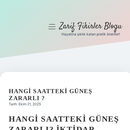
Zarif Fikirler Blogu
menüyü
aç
Hayatına şıklık katan pratik öneriler!
Anasayfa
Gizlilik Politikası
Yasal Uyarı
Hakkımızda
HANGI SAATTEKI GÜNEŞ
ZARARLI ?
Tarih: Ekim 21, 2025
HANGI SAATTEKI GÜNEŞ
ZARARLI? İKTIDAR,