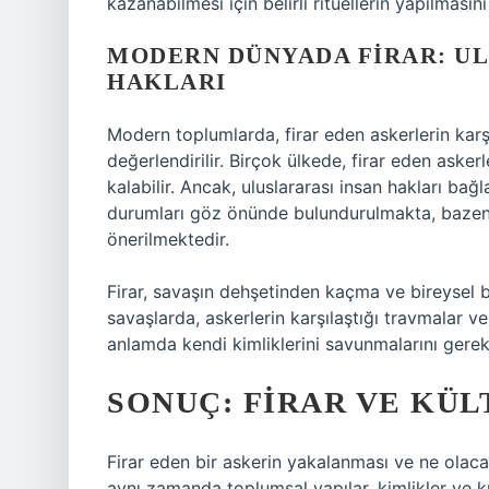
kazanabilmesi için belirli ritüellerin yapılmasını 
MODERN DÜNYADA FIRAR: UL
HAKLARI
Modern toplumlarda, firar eden askerlerin karş
değerlendirilir. Birçok ülkede, firar eden asker
kalabilir. Ancak, uluslararası insan hakları bağ
durumları göz önünde bulundurulmakta, bazen s
önerilmektedir.
Firar, savaşın dehşetinden kaçma ve bireysel b
savaşlarda, askerlerin karşılaştığı travmalar ve 
anlamda kendi kimliklerini savunmalarını gerekti
SONUÇ: FIRAR VE KÜ
Firar eden bir askerin yakalanması ve ne olaca
aynı zamanda toplumsal yapılar, kimlikler ve kül