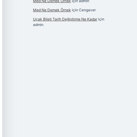
Med Ne Demek Örnek
için
admin
Med Ne Demek Örnek
için
Cengaver
Uçak Bileti Tarih Değiştirme Ne Kadar
için
admin