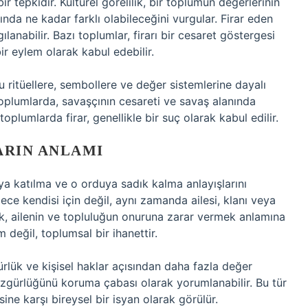
r tepkidir. Kültürel görelilik, bir toplumun değerlerinin
ında ne kadar farklı olabileceğini vurgular. Firar eden
gılanabilir. Bazı toplumlar, firarı bir cesaret göstergesi
bir eylem olarak kabul edebilir.
u ritüellere, sembollere ve değer sistemlerine dayalı
toplumlarda, savaşçının cesareti ve savaş alanında
lumlarda firar, genellikle bir suç olarak kabul edilir.
ARIN ANLAMI
uya katılma ve o orduya sadık kalma anlayışlarını
ece kendisi için değil, aynı zamanda ailesi, klanı veya
mek, ailenin ve topluluğun onuruna zarar vermek anlamına
m değil, toplumsal bir ihanettir.
ürlük ve kişisel haklar açısından daha fazla değer
ve özgürlüğünü koruma çabası olarak yorumlanabilir. Bu tür
sine karşı bireysel bir isyan olarak görülür.