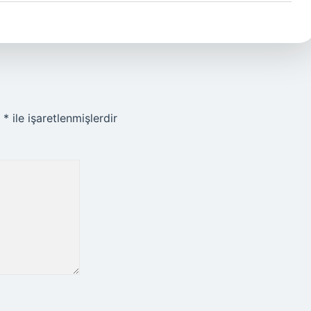
r
*
ile işaretlenmişlerdir