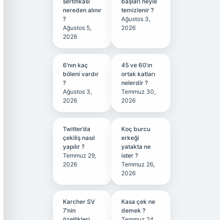
sertifikası
başları neyle
nereden alınır
temizlenir ?
?
Ağustos 3,
Ağustos 5,
2026
2026
6’nın kaç
45 ve 60’ın
böleni vardır
ortak katları
?
nelerdir ?
Ağustos 3,
Temmuz 30,
2026
2026
Twitter’da
Koç burcu
çekiliş nasıl
erkeği
yapılır ?
yatakta ne
Temmuz 29,
ister ?
2026
Temmuz 26,
2026
Karcher SV
Kasa çek ne
7’nin
demek ?
özellikleri
Temmuz 24,