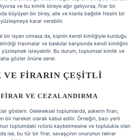
liyorsa ve bu kimlik bireye ağır geliyorsa, firar bir
a büyüyen bir birey, aile ve klanla bağlılık hissini bir
 yüzleşmeye karar verebilir.
l bir isyan olmasa da, kişinin kendi kimliğiyle kurduğu
tirdiği travmalar ve baskılar karşısında kendi kimliğini
 yüzleşmek isteyebilir. Bu durum, toplumsal kimlik ve
 daha gözler önüne serer.
 VE FIRARIN ÇEŞITLI
FIRAR VE CEZALANDIRMA
ıklar gösterir. Geleneksel toplumlarda, askerin firarı,
 bir hareket olarak kabul edilir. Örneğin, bazı yerli
onun toplumdaki rolünü kaybetmesine ve toplulukla olan
a ise, bu tür bir firar, savaşçının onurunun tekrar