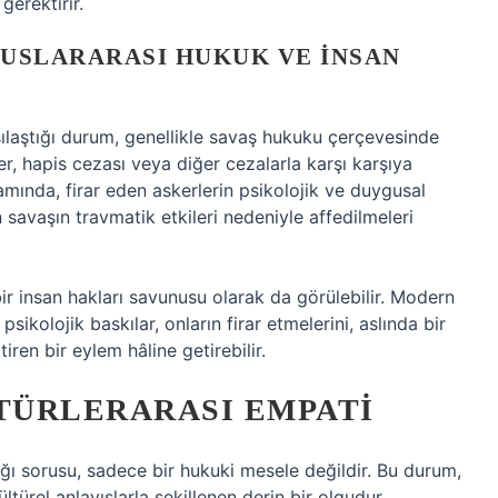
gerektirir.
USLARARASI HUKUK VE İNSAN
ılaştığı durum, genellikle savaş hukuku çerçevesinde
ler, hapis cezası veya diğer cezalarla karşı karşıya
lamında, firar eden askerlerin psikolojik ve duygusal
avaşın travmatik etkileri nedeniyle affedilmeleri
ir insan hakları savunusu olarak da görülebilir. Modern
psikolojik baskılar, onların firar etmelerini, aslında bir
ren bir eylem hâline getirebilir.
LTÜRLERARASI EMPATI
ğı sorusu, sadece bir hukuki mesele değildir. Bu durum,
türel anlayışlarla şekillenen derin bir olgudur.