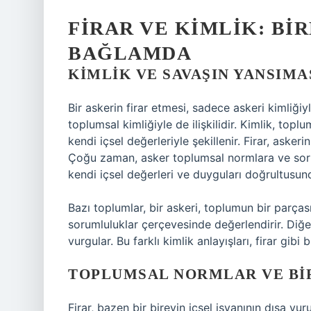
FIRAR VE KIMLIK: BI
BAĞLAMDA
KIMLIK VE SAVAŞIN YANSIMA
Bir askerin firar etmesi, sadece askeri kimliğiy
toplumsal kimliğiyle de ilişkilidir. Kimlik, topl
kendi içsel değerleriyle şekillenir. Firar, asker
Çoğu zaman, asker toplumsal normlara ve soru
kendi içsel değerleri ve duyguları doğrultusun
Bazı toplumlar, bir askeri, toplumun bir parça
sorumluluklar çerçevesinde değerlendirir. Diğer
vurgular. Bu farklı kimlik anlayışları, firar gibi
TOPLUMSAL NORMLAR VE BI
Firar, bazen bir bireyin içsel isyanının dışa vu