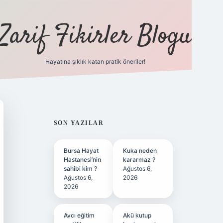
Zarif Fikirler Blogu
Hayatına şıklık katan pratik öneriler!
hiltonbet güncel
tulipbet giriş
SIDEBAR
SON YAZILAR
Bursa Hayat
Kuka neden
Hastanesi’nin
kararmaz ?
sahibi kim ?
Ağustos 6,
Ağustos 6,
2026
2026
Avcı eğitim
Akü kutup