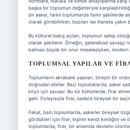
normlara, hukuka ve kimlik anlayışlarına karşı bi
başka bir toplumun değerleriyle karşılaştırıldığ
bir asker, farklı toplumlarda farklı şekillerde al
olarak görebilirken, bazıları ise ihanete yakın 
Bu kültürel bakış açıları, toplumun sahip olduğ
olarak şekillenir. Örneğin, geleneksel savaşçı 
kalması büyük bir onur meselesiyken, modern top
TOPLUMSAL YAPILAR VE FIR
Toplumların akrabalık yapıları, bireyin bir ord
doğrudan etkiler. Bazı topluluklarda, asker sad
köyü için savaşır. Bu tür kültürlerde, firar et
gelir. Dolayısıyla firar, sadece bireysel bir seçi
Fakat, bazı toplumlarda, askerler bireysel özg
gördükleri için firar, kişinin kendi kimliğini 
toplumlarda, firar, bir anlamda devletin otorite