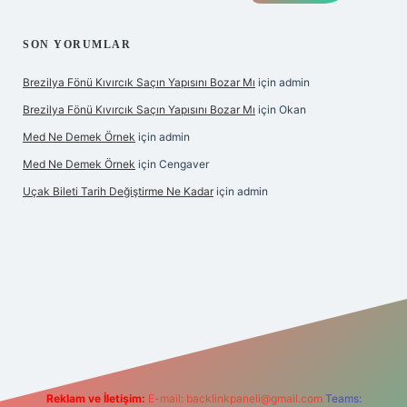
SON YORUMLAR
Brezilya Fönü Kıvırcık Saçın Yapısını Bozar Mı
için
admin
Brezilya Fönü Kıvırcık Saçın Yapısını Bozar Mı
için
Okan
Med Ne Demek Örnek
için
admin
Med Ne Demek Örnek
için
Cengaver
Uçak Bileti Tarih Değiştirme Ne Kadar
için
admin
tonbet güncel
tulipbet giriş
Reklam ve İletişim:
E-mail:
backlinkpaneli@gmail.com
Teams: