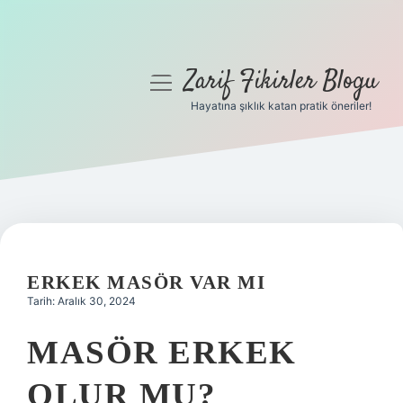
Zarif Fikirler Blogu
menüyü
aç
Hayatına şıklık katan pratik öneriler!
Anasayfa
Gizlilik Politikası
Yasal Uyarı
Hakkımızda
ERKEK MASÖR VAR MI
Tarih: Aralık 30, 2024
MASÖR ERKEK
OLUR MU?