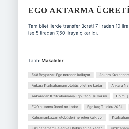
EGO AKTARMA ÜCRETI
Tam biletlilerde transfer ücreti 7 liradan 10 li
ise 5 liradan 7,50 liraya çıkarıldı.
Tarih:
Makaleler
548 Beypazarı Ego nereden kalkıyor
Ankara Kızılcaham
Ankara Kızılcahamam otobüs bileti ne kadar
Ankara Nal
Ankaradan Kızılcahamama Ego Otobüsü var mı
Dolmuş 
EGO aktarma ücreti ne kadar
Ego kaç TL oldu 2024
Kahramankazan otobüsleri nereden kalkıyor
Kızılcaha
Kızılcahamam Belediye Otobüsleri ne kadar
Kızılcaham