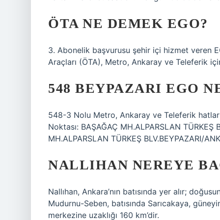
ÖTA NE DEMEK EGO?
3. Abonelik başvurusu şehir içi hizmet veren 
Araçları (ÖTA), Metro, Ankaray ve Teleferik için
548 BEYPAZARI EGO 
548-3 Nolu Metro, Ankaray ve Teleferik hatlarım
Noktası: BAŞAĞAÇ MH.ALPARSLAN TÜRKEŞ B
MH.ALPARSLAN TÜRKEŞ BLV.BEYPAZARI/ANKAR
NALLIHAN NEREYE BA
Nallıhan, Ankara’nın batısında yer alır; doğu
Mudurnu-Seben, batısında Sarıcakaya, güneyinde 
merkezine uzaklığı 160 km’dir.