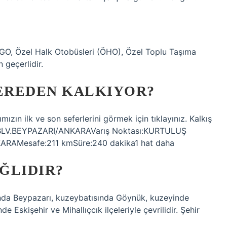
EGO, Özel Halk Otobüsleri (ÖHO), Özel Toplu Taşıma
 geçerlidir.
NEREDEN KALKIYOR?
ızın ilk ve son seferlerini görmek için tıklayınız. Kalkış
LV.BEYPAZARI/ANKARAVarış Noktası:KURTULUŞ
AMesafe:211 kmSüre:240 dakika1 hat daha
ĞLIDIR?
sunda Beypazarı, kuzeybatısında Göynük, kuzeyinde
Eskişehir ve Mihallıçcık ilçeleriyle çevrilidir. Şehir