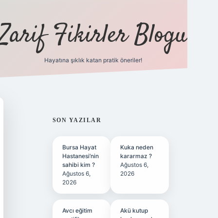
Zarif Fikirler Blogu
Hayatına şıklık katan pratik öneriler!
hiltonbet güncel
tulipbet giriş
SIDEBAR
SON YAZILAR
Bursa Hayat
Kuka neden
Hastanesi’nin
kararmaz ?
sahibi kim ?
Ağustos 6,
Ağustos 6,
2026
2026
Avcı eğitim
Akü kutup