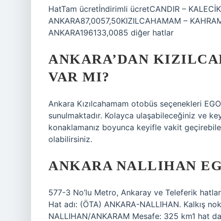
HatTam ücretİndirimli ücretCANDIR – KALEC
ANKARA87,0057,50KIZILCAHAMAM – KAHRA
ANKARA196133,0085 diğer hatlar
ANKARA’DAN KIZILC
VAR MI?
Ankara Kızılcahamam otobüs seçenekleri EGO v
sunulmaktadır. Kolayca ulaşabileceğiniz ve keyi
konaklamanız boyunca keyifle vakit geçirebilec
olabilirsiniz.
ANKARA NALLIHAN E
577-3 No’lu Metro, Ankaray ve Teleferik hatlarım
Hat adı: (ÖTA) ANKARA-NALLIHAN. Kalkış n
NALLIHAN/ANKARAM Mesafe: 325 km1 hat d