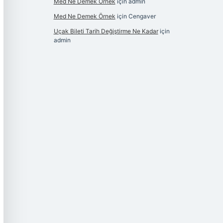
Med Ne Demek Örnek
için
admin
Med Ne Demek Örnek
için
Cengaver
Uçak Bileti Tarih Değiştirme Ne Kadar
için
admin