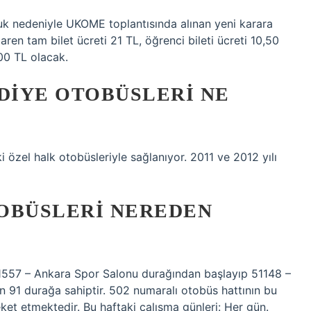
uk nedeniyle UKOME toplantısında alınan yeni karara
n tam bilet ücreti 21 TL, öğrenci bileti ücreti 10,50
300 TL olacak.
IYE OTOBÜSLERI NE
özel halk otobüsleriyle sağlanıyor. 2011 ve 2012 yılı
BÜSLERI NEREDEN
1557 – Ankara Spor Salonu durağından başlayıp 51148 –
 91 durağa sahiptir. 502 numaralı otobüs hattının bu
ket etmektedir. Bu haftaki çalışma günleri: Her gün.