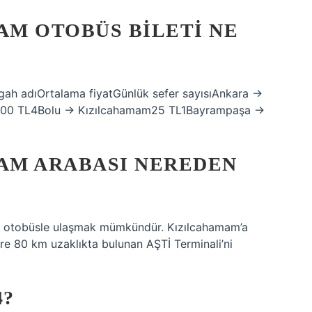
M OTOBÜS BILETI NE
gah adıOrtalama fiyatGünlük sefer sayısıAnkara →
200 TL4Bolu → Kızılcahamam25 TL1Bayrampaşa →
AM ARABASI NEREDEN
en otobüsle ulaşmak mümkündür. Kızılcahamam’a
re 80 km uzaklıkta bulunan AŞTİ Terminali’ni
4?