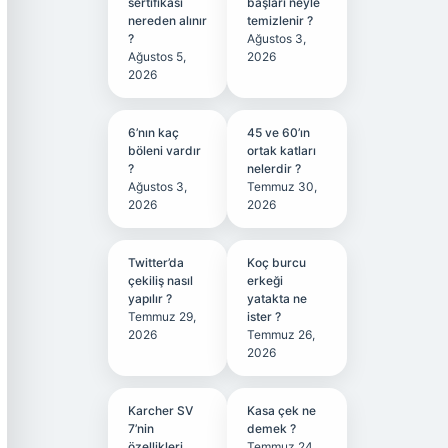
sertifikası
başları neyle
nereden alınır
temizlenir ?
?
Ağustos 3,
Ağustos 5,
2026
2026
6’nın kaç
45 ve 60’ın
böleni vardır
ortak katları
?
nelerdir ?
Ağustos 3,
Temmuz 30,
2026
2026
Twitter’da
Koç burcu
çekiliş nasıl
erkeği
yapılır ?
yatakta ne
Temmuz 29,
ister ?
2026
Temmuz 26,
2026
Karcher SV
Kasa çek ne
7’nin
demek ?
özellikleri
Temmuz 24,