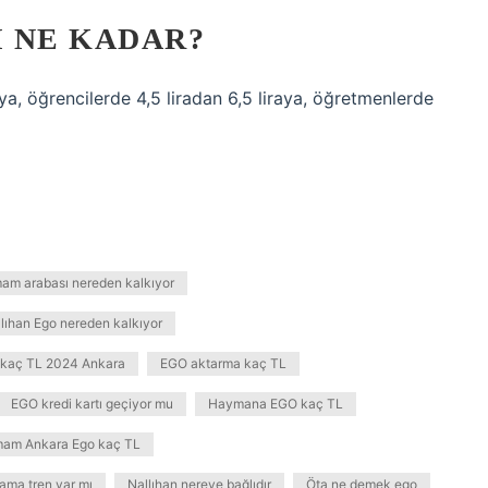
 NE KADAR?
raya, öğrencilerde 4,5 liradan 6,5 liraya, öğretmenlerde
am arabası nereden kalkıyor
lıhan Ego nereden kalkıyor
kaç TL 2024 Ankara
EGO aktarma kaç TL
EGO kredi kartı geçiyor mu
Haymana EGO kaç TL
mam Ankara Ego kaç TL
ama tren var mı
Nallıhan nereye bağlıdır
Öta ne demek ego