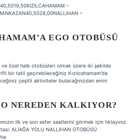
İK40,5019,50KIZILCAHAMAM –
MANKAZAN40,5028,00NALLIHAN –
AHAMAM’A EGO OTOBÜSÜ
e özel halk otobüsleri olmak üzere iki şekilde
fli bir tatil geçirebileceğiniz Kızılcahamam’da
eğiniz çeşitli aktiviteler bulacağınızdan emin
GO NEREDEN KALKIYOR?
ızın ilk ve son sefer saatlerini görmek için tıklayınız.
oktası: ALİAĞA YOLU NALLIHAN OTOBÜSÜ
aha