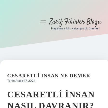
Zarif Fikirler Blogu
menüyü
aç
Hayatına şıklık katan pratik öneriler!
Anasayfa
Gizlilik Politikası
Yasal Uyarı
Hakkımızda
CESARETLI INSAN NE DEMEK
Tarih: Aralık 17, 2024
CESARETLI INSAN
NASIL DAVRANIR?