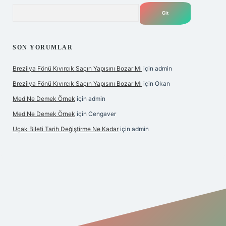
Arama
SON YORUMLAR
Brezilya Fönü Kıvırcık Saçın Yapısını Bozar Mı
için
admin
Brezilya Fönü Kıvırcık Saçın Yapısını Bozar Mı
için
Okan
Med Ne Demek Örnek
için
admin
Med Ne Demek Örnek
için
Cengaver
Uçak Bileti Tarih Değiştirme Ne Kadar
için
admin
 güncel
tulipbet giriş