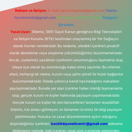
Reklam ve İletişim:
E-mail:
backlinkpaneli@gmail.com
Teams:
forumhizmeti@gmail.com
Whatsapp: 0262 606 0 726
Telegram:
@karabul
Yasal Uyarı:
Sitemiz, 5651 Sayılı Kanun gereğince Bilgi Teknolojileri
ve İletişim Kurumu (BTK) tarafından onaylanmış bir Yer Sağlayıcı
olarak hizmet vermektedir. Bu nedenle, sitedeki içerikleri proaktif
olarak denetleme veya araştırma yükümlülüğümüz bulunmamaktadır.
Ancak, üyelerimiz yazdıkları içeriklerin sorumluluğunu taşımakta olup,
siteye üye olarak bu sorumluluğu kabul etmiş sayılırlar. Bu internet
sitesi, herhangi bir marka, kurum veya şahıs şirketi ile hiçbir bağlantısı
bulunmamaktadır. Sitede yalnızca kendi hazırladığımız makaleler
paylaşılmaktadır. Burada yer alan içerikler haber niteliği taşımamakta
olup, gerçek kurum ve kişiler hakkında paylaşım yapılmamaktadır.
Gerçek kurum ve kişiler ile isim benzerlikleri tamamen tesadüfidir.
Sitemiz, kar amacı gütmeyen ve tamamen ücretsiz bir bilgi paylaşım
platformudur. Hukuka ve yasal düzenlemelere aykırı olduğunu
düşündüğünüz içerikleri,
backlinkpanelicomtr@gmail.com
adresine
bildirmeniz halinde, ilgili içerikler yasal süre içerisinde sitemizden